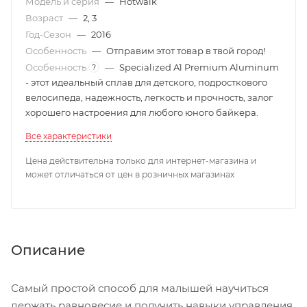
Модель и серия
—
Hotwalk
Возраст
—
2, 3
Год-Сезон
—
2016
Особенность
—
Отправим этот товар в твой город!
Особенность
—
Specialized A1 Premium Aluminum
?
- этот идеальный сплав для детского, подросткового
велосипеда, надежность, легкость и прочность, залог
хорошего настроения для любого юного байкера.
Все характеристики
Цена действительна только для интернет-магазина и
может отличаться от цен в розничных магазинах
Описание
Самый простой способ для малышей научиться
держать равновесие и получить навыки управления,