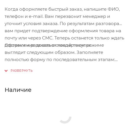
Когда оформляете быстрый заказ, напишите ФИО,
телефон и e-mail. Вам перезвонит менеджер и
уточнит условия заказа. По результатам разговора
вам придет подтверждение оформления товара на
почту или через СМС. Теперь останется только ждать
Оформление заказа в стандартном режиме
доставки и радоваться новой покупке.
выглядит следующим образом. Заполняете
полностью форму по последовательным этапам:
адрес, способ доставки, оплаты, данные о себе.
Советуем в комментарии к заказу написать
информацию, которая поможет курьеру вас найти.
Нажмите кнопку «Оформить заказ».
Наличие