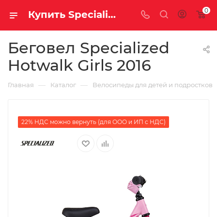
0
Купить Specialized Hotwalk Girls 2016 за рублей, а со скидкой
Беговел Specialized
Hotwalk Girls 2016
—
—
Главная
Каталог
Велосипеды для детей и подростков
22% НДС можно вернуть (для ООО и ИП с НДС)