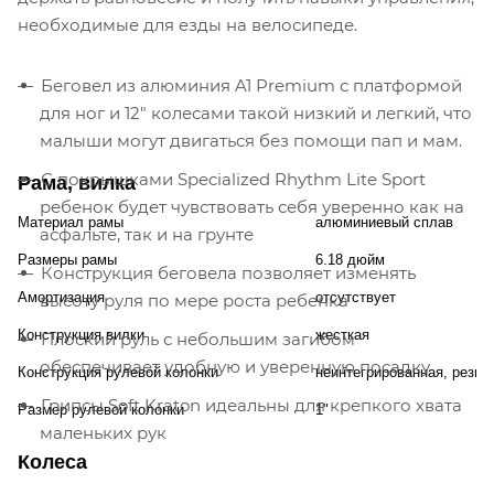
необходимые для езды на велосипеде.
Беговел из алюминия A1 Premium с платформой
для ног и 12" колесами такой низкий и легкий, что
малыши могут двигаться без помощи пап и мам.
С покрышками Specialized Rhythm Lite Sport
Рама, вилка
ребенок будет чувствовать себя уверенно как на
Материал рамы
алюминиевый сплав
асфальте, так и на грунте
Размеры рамы
6.18 дюйм
Конструкция беговела позволяет изменять
Амортизация
отсутствует
высоту руля по мере роста ребенка
Конструкция вилки
жесткая
Плоский руль с небольшим загибом
обеспечивает удобную и уверенную посадку
Конструкция рулевой колонки
неинтегрированная, резьб
Грипсы Soft Kraton идеальны для крепкого хвата
Размер рулевой колонки
1"
маленьких рук
Колеса