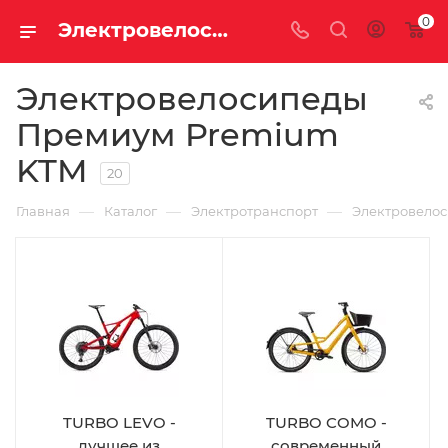
0
Электровелосипеды Премиум Premium KTM
Электровелосипеды
Премиум Premium
KTM
20
—
—
—
Главная
Каталог
Электротранспорт
Электровело
TURBO LEVO -
TURBO COMO -
лучшее из
современный