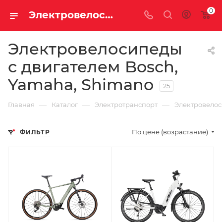
0
Электровелосипеды с двигателем Bosch, Yamaha, Shimano купить недорого с доставкой
Электровелосипеды
с двигателем Bosch,
Yamaha, Shimano
25
—
—
—
Главная
Каталог
Электротранспорт
Электровело
По цене (возрастание)
ФИЛЬТР