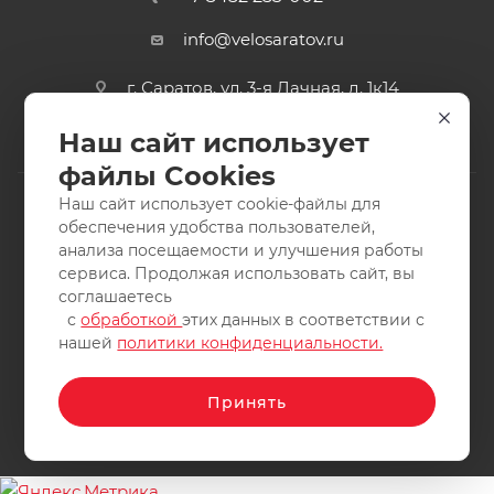
info@velosaratov.ru
г. Саратов, ул. 3-я Дачная, д. 1к14
Наш сайт использует
файлы Cookies
Наш сайт использует cookie-файлы для
обеспечения удобства пользователей,
анализа посещаемости и улучшения работы
2011-2026 © интернет-магазин спортивных товаров
сервиса. Продолжая использовать сайт, вы
ВелоСаратов. Не является публичной офертой. Все права
соглашаетесь
защищены. Заимствование материалов и фотографий
с
обработкой
этих данных в соответствии с
запрещено.
нашей
политики конфиденциальности.
Принять