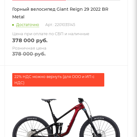
Горный велосипед Giant Reign 29 2022 BR
Metal
Достаточно
Арт.: 2201035145
Цена при оплате по СБП и наличные
378 000
руб.
Розничная цена
378 000
руб.
22% НДС можно вернуть (для ООО и ИП с
НДС)