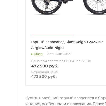
Горный велосипед Giant Reign 1 2023 BR
Airglow/Cold Night
Мало
Арт.: 2301303145
Цена при оплате по СБП и наличные
472 500
руб.
Розничная цена
472 500
руб.
Купить новейший горный велосипед в Сара
катания, особенности и пожелания. Более