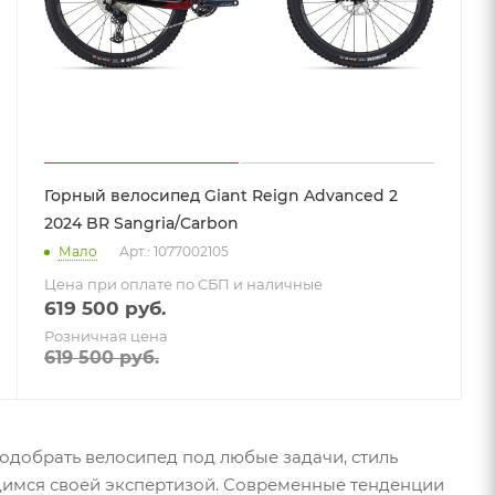
Горный велосипед Giant Reign Advanced 2
2024 BR Sangria/Carbon
Мало
Арт.: 1077002105
Цена при оплате по СБП и наличные
619 500
руб.
Розничная цена
619 500
руб.
одобрать велосипед под любые задачи, стиль
рдимся своей экспертизой. Современные тенденции