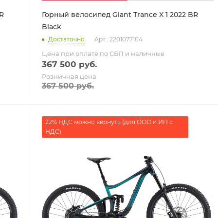
BR
Горный велосипед Giant Trance X 1 2022 BR
Black
Достаточно
Арт.: 2201077104
Цена при оплате по СБП и наличные
367 500
руб.
Розничная цена
367 500
руб.
22% НДС можно вернуть (для ООО и ИП с
НДС)