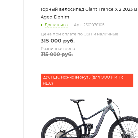
Горный велосипед Giant Trance X 2 2023 
Aged Denim
Достаточно
Арт.: 2301078105
Цена при оплате по СБП и наличные
315 000
руб.
Розничная цена
315 000
руб.
22% НДС можно вернуть (для ООО и ИП с
НДС)