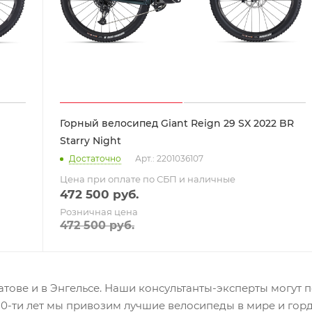
Горный велосипед Giant Reign 29 SX 2022 BR
Starry Night
Достаточно
Арт.: 2201036107
Цена при оплате по СБП и наличные
472 500
руб.
Розничная цена
472 500
руб.
тове и в Энгельсе. Наши консультанты-эксперты могут п
 10-ти лет мы привозим лучшие велосипеды в мире и го