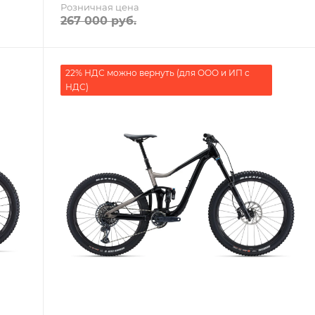
Розничная цена
267 000
руб.
22% НДС можно вернуть (для ООО и ИП с
НДС)