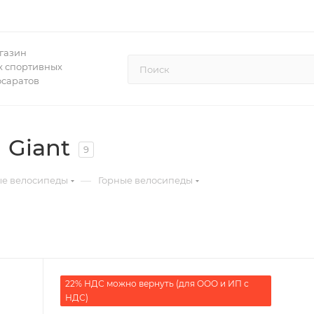
газин
 спортивных
осаратов
 Giant
9
—
ые велосипеды
Горные велосипеды
22% НДС можно вернуть (для ООО и ИП с
НДС)