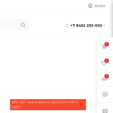
ВОЙТИ
+7 8452 253-002
0
0
0
22% НДС можно вернуть (для ООО и ИП с
НДС)