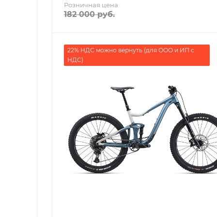
Розничная цена
182 000
руб.
22% НДС можно вернуть (для ООО и ИП с
НДС)