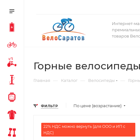
Интернет-ма
премиальных
товаров Вел
Горные велосипеды
—
—
—
Главная
Каталог
Велосипеды
Горн
По цене (возрастание)
ФИЛЬТР
22% НДС можно вернуть (для ООО и ИП с
НДС)