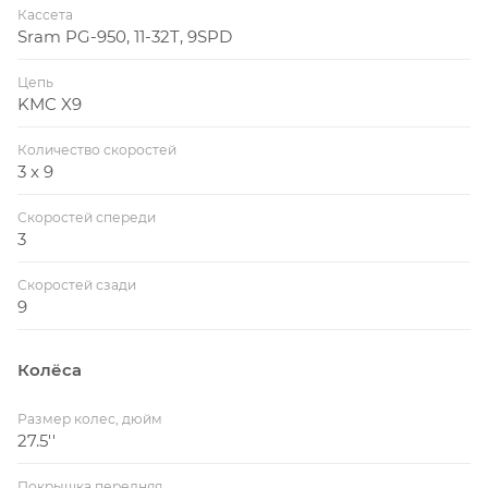
Кассета
Sram PG-950, 11-32T, 9SPD
Цепь
KMC X9
Количество скоростей
3 x 9
Скоростей спереди
3
Скоростей сзади
9
Колёса
Размер колес, дюйм
27.5''
Покрышка передняя