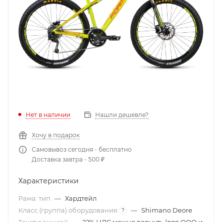
Нет в наличии
Нашли дешевле?
Хочу в подарок
Самовывоз сегодня - бесплатно
Доставка завтра - 500 ₽
Характеристики
Рама: тип
—
Хардтейл
Класс (группа) оборудования
—
Shimano Deore
?
Текст с акцией
—
22% НДС можно вернуть (для ООО и