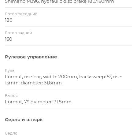
Shimano M396, hydraulic disc brake 180/160mm
Ротор передний
180
Ротор задний
160
Рулевое управление
Руль
Format, rise bar, width: 700mm, backsweep: 5°, rise:
15mm, diameter: 31.8mm
Вынос
Format, 7°, diameter: 31.8mm
Седло и штырь
Седло