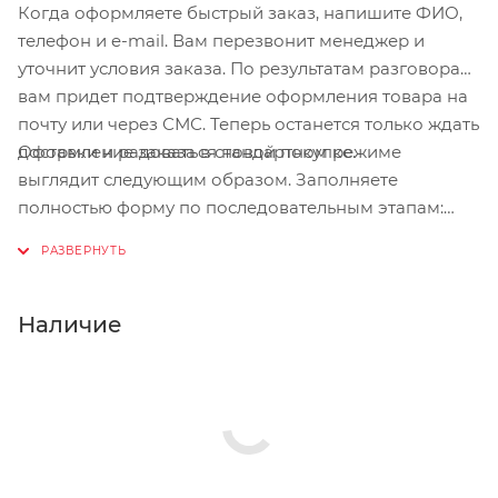
Когда оформляете быстрый заказ, напишите ФИО,
телефон и e-mail. Вам перезвонит менеджер и
уточнит условия заказа. По результатам разговора
вам придет подтверждение оформления товара на
почту или через СМС. Теперь останется только ждать
Оформление заказа в стандартном режиме
доставки и радоваться новой покупке.
выглядит следующим образом. Заполняете
полностью форму по последовательным этапам:
адрес, способ доставки, оплаты, данные о себе.
Советуем в комментарии к заказу написать
информацию, которая поможет курьеру вас найти.
Нажмите кнопку «Оформить заказ».
Наличие