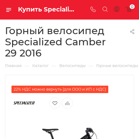
0
Купить Specialized Camber 29 2016 за рублей, а со скидкой
Горный велосипед
Specialized Camber
29 2016
—
—
—
Главная
Каталог
Велосипеды
Горные велосипеды
22% НДС можно вернуть (для ООО и ИП с НДС)