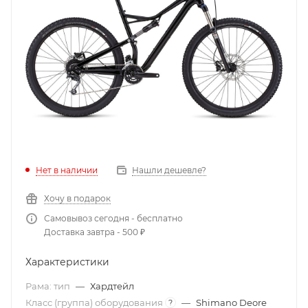
Нет в наличии
Нашли дешевле?
Хочу в подарок
Самовывоз сегодня - бесплатно
Доставка завтра - 500 ₽
Характеристики
Рама: тип
—
Хардтейл
Класс (группа) оборудования
—
Shimano Deore
?