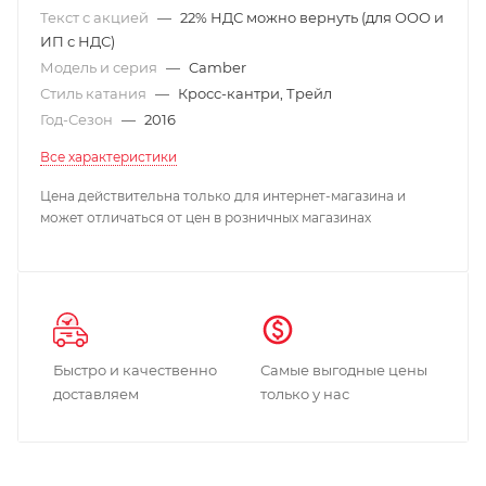
Текст с акцией
—
22% НДС можно вернуть (для ООО и
ИП с НДС)
Модель и серия
—
Camber
Стиль катания
—
Кросс-кантри, Трейл
Год-Сезон
—
2016
Все характеристики
Цена действительна только для интернет-магазина и
может отличаться от цен в розничных магазинах
Быстро и качественно
Самые выгодные цены
доставляем
только у нас