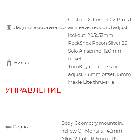
Custom X-Fusion 02 Pro RL,
Задний амортизатор
air sleeve, rebound adjust,
lockout, 205x53mm
RockShox Recon Silver 29,
Solo Air spring, 120mm
travel,
Вилка
TurnKey compression
adjust, 46mm offset, 15mm
Maxle Lite thru-axle
УПРАВЛЕНИЕ
Body Geometry mountain,
Седло
hollow Cr-Mo rails, 143mm
Alloy, 2-bolt, 12.5mm offset,