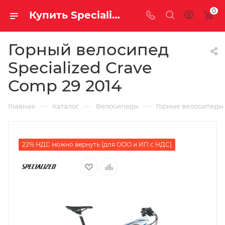
0
Купить Specialized Crave Comp 29 2014 за рублей, а со скидкой
Горный велосипед
Specialized Crave
Comp 29 2014
—
—
—
Главная
Каталог
Велосипеды
Горные велосипеды
22% НДС можно вернуть (для ООО и ИП с НДС)