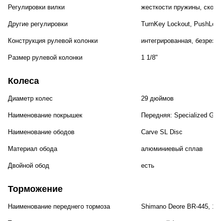
Регулировки вилки
жесткости пружины, скоро
Другие регулировки
TurnKey Lockout, PushLoc
Конструкция рулевой колонки
интегрированная, безрезь
Размер рулевой колонки
1 1/8"
Колеса
Диаметр колес
29 дюймов
Наименование покрышек
Передняя: Specialized Grou
Наименование ободов
Carve SL Disc
Материал обода
алюминиевый сплав
Двойной обод
есть
Торможение
Наименование переднего тормоза
Shimano Deore BR-445, 1