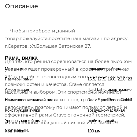
Описание
Чтобы приобрести данный
товар,пожалуйста,посетите наш магазин по адресу:
г.Саратов, Ул.Большая Затонская 27.
Рама, вилка
Для тех, кто решил соревноваться на более высоком
уровне и ищет проверенный в кросс-кантри гонках
Материал рамы
алюминиевый сплав
29" хардтейл с превосходным соотношением цены,
Размеры рамы
15.5, 17.5, 19.0, 21.0, 23.
возможностей и качества, Crave является
Амортизация
Hard tail (с амортизационн
идеальным выбором. Эти спортсмены начинают
вникать во все тонкости гонок, трасс и требований к
Наименование мягкой вилки
Rock Shox Recon Gold TK
велосипеду, поэтому понимают пользу от легкой и
Конструкция вилки
воздушно-масляная
эффективной рамы Crave с гоночной геометрией,
Уровень мягкой вилки
любительский
качественной воздушной вилкой и легкими 29"
колесами.
Ход вилки
100 мм