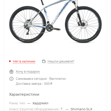
Нет в наличии
Нашли дешевле?
Хочу в подарок
Самовывоз сегодня - бесплатно
Доставка завтра - 500 ₽
Характеристики
Рама: тип
—
Хардтейл
Класс (группа) оборудования
—
Shimano SLX
?