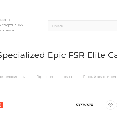
газин
 спортивных
осаратов
ecialized Epic FSR Elite C
—
—
ые велосипеды
Горные велосипеды
Горный велосипед S
)