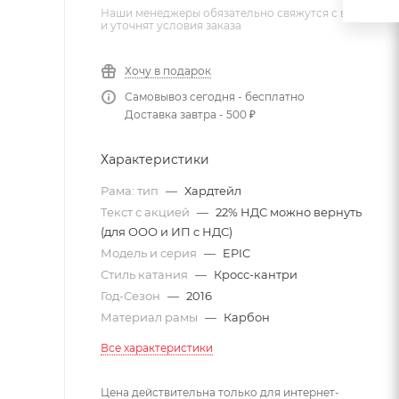
Наши менеджеры обязательно свяжутся с вами
и уточнят условия заказа
Хочу в подарок
Самовывоз сегодня - бесплатно
Доставка завтра - 500 ₽
Характеристики
Рама: тип
—
Хардтейл
Текст с акцией
—
22% НДС можно вернуть
(для ООО и ИП с НДС)
Модель и серия
—
EPIC
Стиль катания
—
Кросс-кантри
Год-Сезон
—
2016
Материал рамы
—
Карбон
Все характеристики
Цена действительна только для интернет-