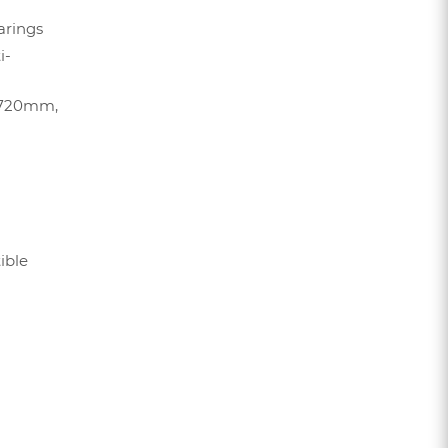
earings
i-
, 720mm,
ible