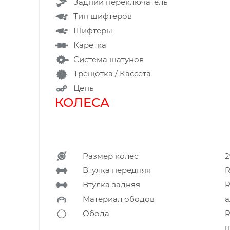
Задний переключатель
Тип шифтеров
Шифтеры
Каретка
Система шатунов
Трещотка / Кассета
Цепь
КОЛЕСА
Размер колес
2
Втулка передняя
R
Втулка задняя
R
Материал ободов
Обода
R
п