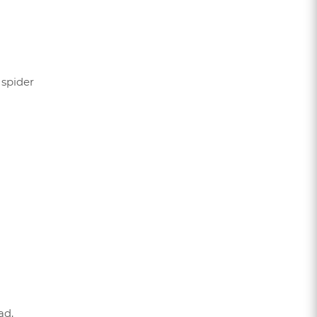
 spider
ad,