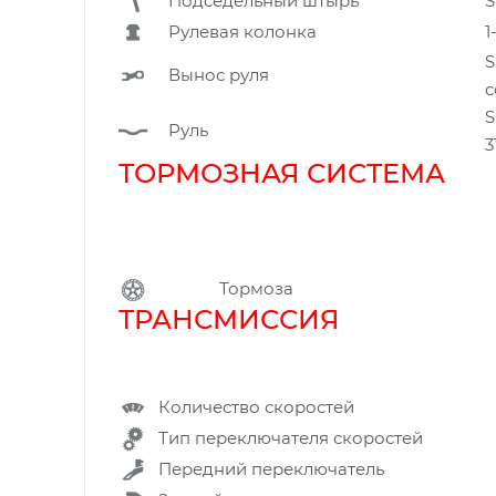
Подседельный штырь
S
Рулевая колонка
1
S
Вынос руля
c
S
Руль
3
ТОРМОЗНАЯ СИСТЕМА
Тормоза
ТРАНСМИССИ
Количество скоростей
Тип переключателя скоростей
Передний переключатель