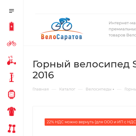
Интернет-ма
премиальных
товаров Вел
Горный велосипед Sp
2016
—
—
—
Главная
Каталог
Велосипеды
Горн
22% НДС можно вернуть (для ООО и ИП с НДС