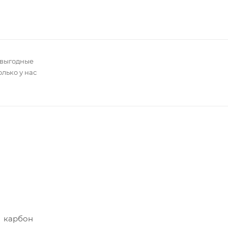
 выгодные
олько у нас
карбон