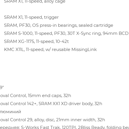
SRAM X1, 11-speed, alloy cage
SRAM X1, 11-speed, trigger
SRAM, PF30, OS press-in bearings, sealed cartridge
SRAM S-1000, 11-speed, PF30, 30T X-Sync ring, 94mm BCD
SRAM XG-1175, 11-speed, 10-42t
KMC X11L, 11-speed, w/ reusable MissingLink
9"
oval Control, 15mm end caps, 32h
oval Control 142+, SRAM XX1 XD driver body, 32h
алюминий
oval Control 29, alloy, disc, 21mm inner width, 32h
ередняя: S-Works Fast Trak, 120TPI, 2Bliss Ready, folding be