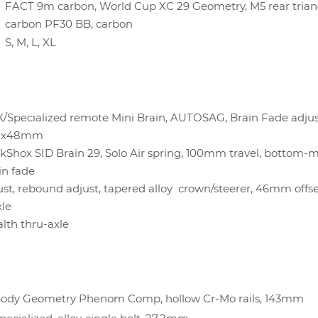
FACT 9m carbon, World Cup XC 29 Geometry, M5 rear trian
carbon PF30 BB, carbon
S, M, L, XL
/Specialized remote Mini Brain, AUTOSAG, Brain Fade adjust
0x48mm
kShox SID Brain 29, Solo Air spring, 100mm travel, bottom-
in fade
ust, rebound adjust, tapered alloy crown/steerer, 46mm offs
xle
alth thru-axle
ody Geometry Phenom Comp, hollow Cr-Mo rails, 143mm