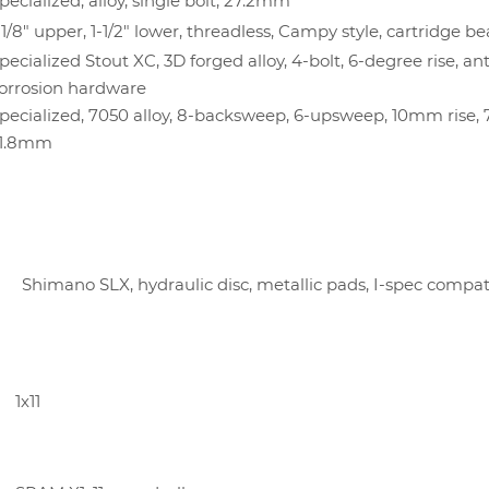
pecialized, alloy, single bolt, 27.2mm
-1/8" upper, 1-1/2" lower, threadless, Campy style, cartridge b
pecialized Stout XC, 3D forged alloy, 4-bolt, 6-degree rise, ant
orrosion hardware
pecialized, 7050 alloy, 8-backsweep, 6-upsweep, 10mm rise
1.8mm
Shimano SLX, hydraulic disc, metallic pads, I-spec compat
Я
1х11