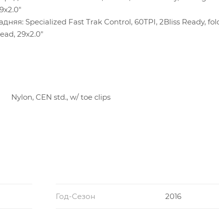
9x2.0"
адняя: Specialized Fast Trak Control, 60TPI, 2Bliss Ready, fol
ead, 29x2.0"
О
Nylon, CEN std., w/ toe clips
Год-Сезон
2016