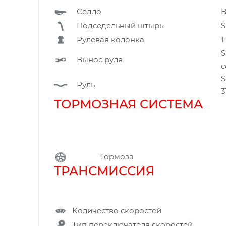
Седло
B
Подседельный штырь
S
Рулевая колонка
1
S
Вынос руля
c
S
Руль
3
ТОРМОЗНАЯ СИСТЕМА
Тормоза
ТРАНСМИССИ
Количество скоростей
Тип переключателя скоростей