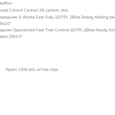
арбон
oval Control Carbon 29, carbon, disc
ередняя: S-Works Fast Trak, 120TPI, 2Bliss Ready, folding be
9x2.0"
адняя: Specialized Fast Trak Control, 60TPI, 2Bliss Ready, fol
ead, 29x2.0"
О
Nylon, CEN std., w/ toe clips