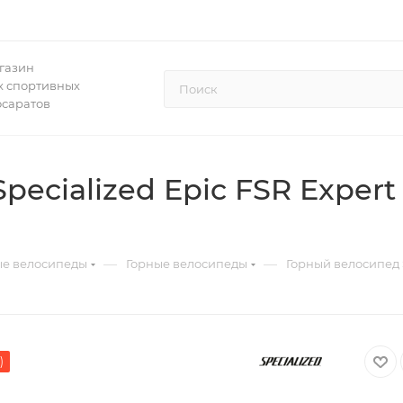
газин
 спортивных
осаратов
ecialized Epic FSR Expert
—
—
ые велосипеды
Горные велосипеды
Горный велосипед S
)