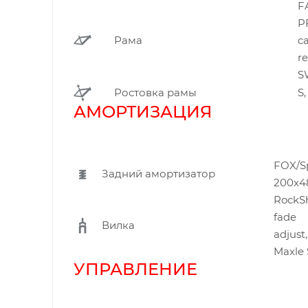
F
P
Рама
c
r
Ростовка рамы
S,
АМОРТИЗАЦИЯ
FOX/Sp
Задний амортизатор
200x
RockSh
fade
Вилка
adjust
Maxle 
УПРАВЛЕНИЕ