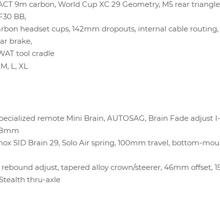
ACT 9m carbon, World Cup XC 29 Geometry, M5 rear triangle
F30 BB,
arbon headset cups, 142mm dropouts, internal cable routing,
ear brake,
SWAT tool cradle
 M, L, XL
ecialized remote Mini Brain, AUTOSAG, Brain Fade adjust I-
48mm
ox SID Brain 29, Solo Air spring, 100mm travel, bottom-mou
, rebound adjust, tapered alloy crown/steerer, 46mm offset,
Stealth thru-axle