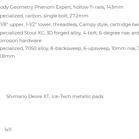
ody Geometry Phenom Expert, hollow Ti rails, 143mm
pecialized, carbon, single bolt, 27.2mm
-1/8" upper, 1-1/2" lower, threadless, Campy style, cartridge b
pecialized Stout XC, 3D forged alloy, 4-bolt, 6-degree rise, ant
orrosion hardware
pecialized, 7050 alloy, 8-backsweep, 6-upsweep, 10mm rise
1.8mm
Shimano Deore XT, Ice-Tech metallic pads
Я
1х11