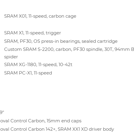
SRAM X01, 11-speed, carbon cage
SRAM X1, 11-speed, trigger
SRAM, PF30, OS press-in bearings, sealed cartridge
Custom SRAM S-2200, carbon, PF30 spindle, 30T, 94mm 
spider
SRAM XG-1180, 11-speed, 10-42t
SRAM PC-X1, 11-speed
9"
oval Control Carbon, 15mm end caps
oval Control Carbon 142+, SRAM XX1 XD driver body