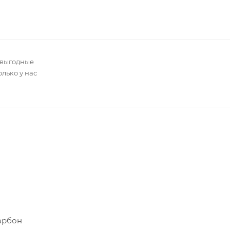
 выгодные
олько у нас
арбон