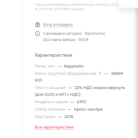
Наши менеджеры обязательно свяжутся с вами
и уточнят условия заказа
Хочу в подарок
Самовывоз сегодня - бесплатно
Доставка завтра - 500 ₽
Характеристики
Рама: тип
—
Хардтейл
Класс (группа) оборудования
—
SRAM
?
X01
Текст с акцией
—
22% НДС можно вернуть
(для ООО и ИП с НДС)
Модель и серия
—
EPIC
Стиль катания
—
Кросс-кантри
Год-Сезон
—
2016
Все характеристики