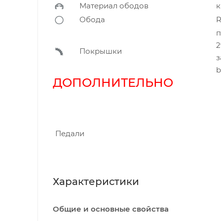
Материал ободов
к
Обода
R
п
2
Покрышки
з
b
ДОПОЛНИТЕЛЬН
Педали
Характеристики
Общие и основные свойства