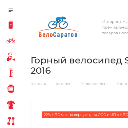
Интернет-ма
премиальных
товаров Вел
Горный велосипед Sp
2016
—
—
—
Главная
Каталог
Велосипеды
Горн
22% НДС можно вернуть (для ООО и ИП с НДС