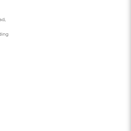
ad,
ding