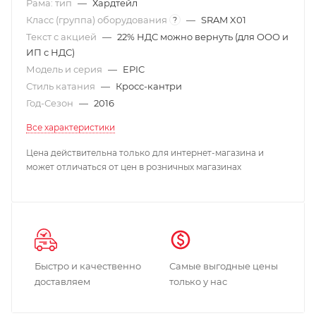
Рама: тип
—
Хардтейл
Класс (группа) оборудования
—
SRAM X01
?
Текст с акцией
—
22% НДС можно вернуть (для ООО и
ИП с НДС)
Модель и серия
—
EPIC
Стиль катания
—
Кросс-кантри
Год-Сезон
—
2016
Все характеристики
Цена действительна только для интернет-магазина и
может отличаться от цен в розничных магазинах
Быстро и качественно
Самые выгодные цены
доставляем
только у нас