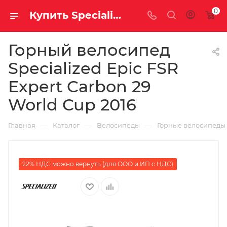
0
Купить Specialized Epic FSR Expert Carbon 29 World Cup 2016 за рублей, а со скидкой
Горный велосипед
Specialized Epic FSR
Expert Carbon 29
World Cup 2016
—
—
—
Главная
Каталог
Велосипеды
Горные велосипеды
22% НДС можно вернуть (для ООО и ИП с НДС)