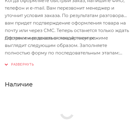
Когда оформляете быстрый заказ, напишите ФИО,
телефон и e-mail. Вам перезвонит менеджер и
уточнит условия заказа. По результатам разговора
вам придет подтверждение оформления товара на
почту или через СМС. Теперь останется только ждать
Оформление заказа в стандартном режиме
доставки и радоваться новой покупке.
выглядит следующим образом. Заполняете
полностью форму по последовательным этапам:
адрес, способ доставки, оплаты, данные о себе.
Советуем в комментарии к заказу написать
информацию, которая поможет курьеру вас найти.
Нажмите кнопку «Оформить заказ».
Наличие