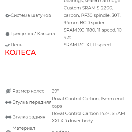
bearings, sealed cartridge
Custom SRAM S-2200,
Система шатунов
carbon, PF30 spindle, 30T,
94mm BCD spider
SRAM XG-1180, 11-speed, 10-
Трещотка / Кассета
42t
Цепь
SRAM PC-X1, 11-speed
КОЛЕСА
Размер колес
29"
Roval Control Carbon, 15mm end
Втулка передняя
caps
Roval Control Carbon 142+, SRAM
Втулка задняя
XX1 XD driver body
Материал
карбон