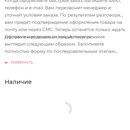
Когда оформляете быстрый заказ, напишите ФИО,
телефон и e-mail. Вам перезвонит менеджер и
уточнит условия заказа. По результатам разговора
вам придет подтверждение оформления товара на
почту или через СМС. Теперь останется только ждать
Оформление заказа в стандартном режиме
доставки и радоваться новой покупке.
выглядит следующим образом. Заполняете
полностью форму по последовательным этапам:
адрес, способ доставки, оплаты, данные о себе.
Советуем в комментарии к заказу написать
информацию, которая поможет курьеру вас найти.
Нажмите кнопку «Оформить заказ».
Наличие