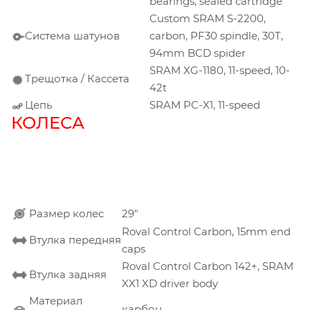
bearings, sealed cartridge
Custom SRAM S-2200,
Система шатунов
carbon, PF30 spindle, 30T,
94mm BCD spider
SRAM XG-1180, 11-speed, 10-
Трещотка / Кассета
42t
Цепь
SRAM PC-X1, 11-speed
КОЛЕСА
Размер колес
29"
Roval Control Carbon, 15mm end
Втулка передняя
caps
Roval Control Carbon 142+, SRAM
Втулка задняя
XX1 XD driver body
Материал
карбон