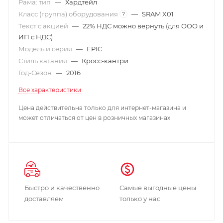
Рама: тип
—
Хардтейл
Класс (группа) оборудования
—
SRAM X01
?
Текст с акцией
—
22% НДС можно вернуть (для ООО и
ИП с НДС)
Модель и серия
—
EPIC
Стиль катания
—
Кросс-кантри
Год-Сезон
—
2016
Все характеристики
Цена действительна только для интернет-магазина и
может отличаться от цен в розничных магазинах
Быстро и качественно
Самые выгодные цены
доставляем
только у нас