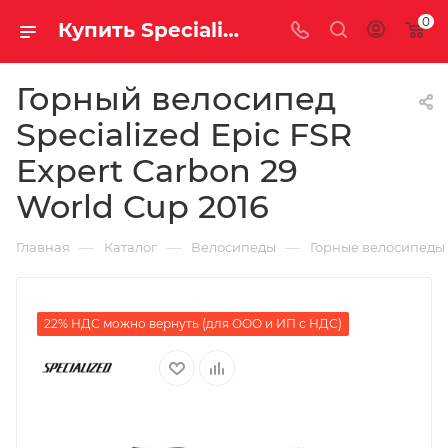
0
Купить Specialized Epic FSR Expert Carbon 29 World Cup 2016 за рублей, а со скидкой
Горный велосипед
Specialized Epic FSR
Expert Carbon 29
World Cup 2016
—
—
—
Главная
Каталог
Велосипеды
Горные велосипеды
22% НДС можно вернуть (для ООО и ИП с НДС)