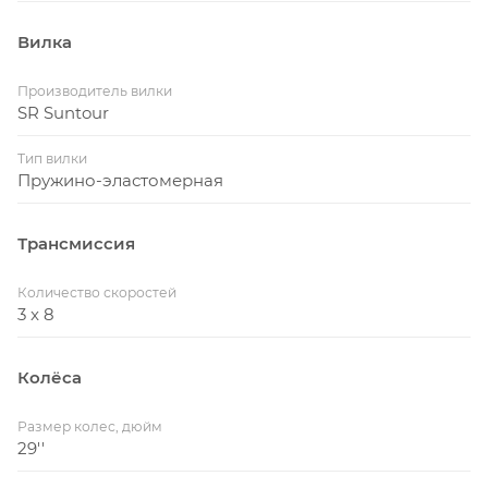
Вилка
Производитель вилки
SR Suntour
Тип вилки
Пружино-эластомерная
Трансмиссия
Количество скоростей
3 x 8
Колёса
Размер колес, дюйм
29''