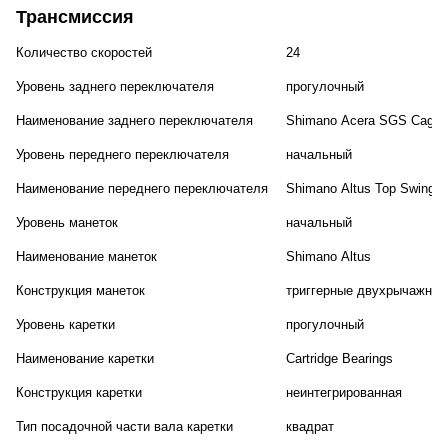
Трансмиссия
Количество скоростей
24
Уровень заднего переключателя
прогулочный
Наименование заднего переключателя
Shimano Acera SGS Cage
Уровень переднего переключателя
начальный
Наименование переднего переключателя
Shimano Altus Top Swing D
Уровень манеток
начальный
Наименование манеток
Shimano Altus
Конструкция манеток
триггерные двухрычажные
Уровень каретки
прогулочный
Наименование каретки
Cartridge Bearings
Конструкция каретки
неинтегрированная
Тип посадочной части вала каретки
квадрат