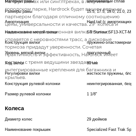
На грунтовках или синглтреках, в лесу или в
Материал рамы
алюминиевый сплав
городском парке, Hardrock будет вашим верным
Размеры рамы
15.5, 17.5, 19.0, 21.0, 23.
партнером благодаря отличному соотношению
Амортизация
Hard tail (с амортизационн
цены, универсальности и качества. 29" колеса и
надежная амортизационная вилка отлично
Наименование мягкой вилки
SR Suntour SF13-XCT-MLO
справятся с неровностями трасс, а дисковые
Конструкция вилки
пружинно-эластомерная
тормоза придадут уверенности. Сочетая
Уровень мягкой вилки
прогулочный
практичность и эффективность, Hardrock имеет
систему с тремя ведущими звездами и
Ход вилки
80 мм
интегрированные крепления для багажника и
Регулировки вилки
жесткости пружины, блоки
крыльев.
Конструкция рулевой колонки
неинтегрированная, безре
Размер рулевой колонки
1 1/8"
Колеса
Диаметр колес
29 дюймов
Наименование покрышек
Specialized Fast Trak Sport