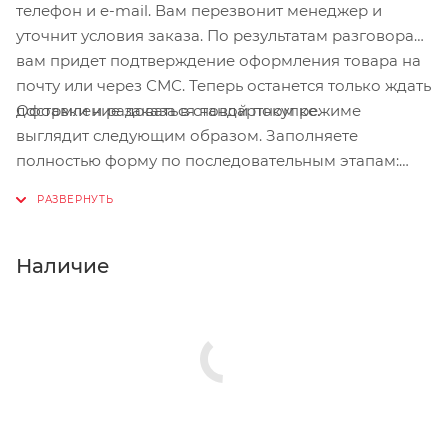
телефон и e-mail. Вам перезвонит менеджер и
уточнит условия заказа. По результатам разговора
вам придет подтверждение оформления товара на
почту или через СМС. Теперь останется только ждать
Оформление заказа в стандартном режиме
доставки и радоваться новой покупке.
выглядит следующим образом. Заполняете
полностью форму по последовательным этапам:
адрес, способ доставки, оплаты, данные о себе.
Советуем в комментарии к заказу написать
информацию, которая поможет курьеру вас найти.
Нажмите кнопку «Оформить заказ».
Наличие