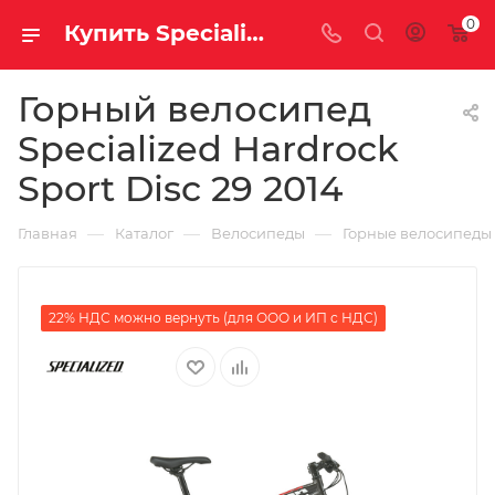
0
Купить Specialized Hardrock Sport Disc 29 2014 за рублей, а со скидкой
Горный велосипед
Specialized Hardrock
Sport Disc 29 2014
—
—
—
Главная
Каталог
Велосипеды
Горные велосипеды
22% НДС можно вернуть (для ООО и ИП с НДС)