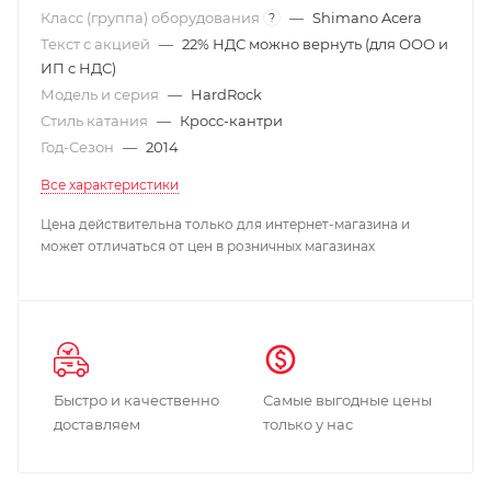
Класс (группа) оборудования
—
Shimano Acera
?
Текст с акцией
—
22% НДС можно вернуть (для ООО и
ИП с НДС)
Модель и серия
—
HardRock
Стиль катания
—
Кросс-кантри
Год-Сезон
—
2014
Все характеристики
Цена действительна только для интернет-магазина и
может отличаться от цен в розничных магазинах
Быстро и качественно
Самые выгодные цены
доставляем
только у нас