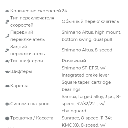
Количество скоростей
24
Тип переключателя
Обычный переключатель
скоростей
Передний
Shimano Altus, high mount,
переключатель
bottom swing, dual pull
Задний
Shimano Altus, 8-speed
переключатель
Тип шифтеров
Рычажный
Shimano ST-EF51, w/
Шифтеры
integrated brake lever
Square taper, cartridge
Каретка
bearings
Samox, forged alloy, 3 pc., 8-
Система шатунов
speed, 42/32/22T, w/
chainguard
Трещотка / Кассета
Sunrace, 8-speed, 11-34t
KMC X8, 8-speed, w/