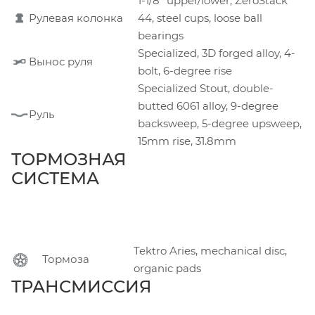
1-1/8" upper/lower, ZeroStack
Рулевая колонка
44, steel cups, loose ball
bearings
Specialized, 3D forged alloy, 4-
Вынос руля
bolt, 6-degree rise
Specialized Stout, double-
butted 6061 alloy, 9-degree
Руль
backsweep, 5-degree upsweep,
15mm rise, 31.8mm
ТОРМОЗНАЯ
СИСТЕМА
Tektro Aries, mechanical disc,
Тормоза
organic pads
ТРАНСМИССИЯ