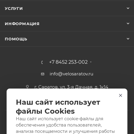
УСЛУГИ
ИНФОРМАЦИЯ
ПОМОЩЬ
+7 8452 253-002
info@velosaratov.ru
г. Саратов, ул. 3-я Дачная, д. 1к14
Наш сайт использует
файлы Cookies
Наш сайт использует cookie-файлы для
обеспечения удобства пользователей,
анализа посещаемости и улучшения работы
2011-2026 © интернет-магазин спортивных товаров