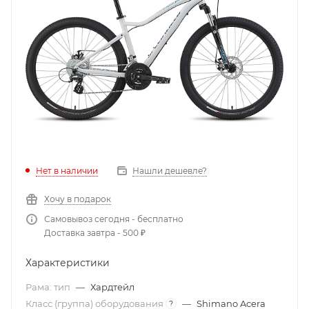
Нет в наличии
Нашли дешевле?
Хочу в подарок
Самовывоз сегодня - бесплатно
Доставка завтра - 500 ₽
Характеристики
Рама: тип
—
Хардтейл
Класс (группа) оборудования
—
Shimano Acera
?