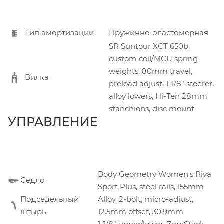
Тип амортизации
Пружинно-эластомерная
SR Suntour XCT 650b,
custom coil/MCU spring
weights, 80mm travel,
Вилка
preload adjust, 1-1/8" steerer,
alloy lowers, Hi-Ten 28mm
stanchions, disc mount
УПРАВЛЕНИЕ
Body Geometry Women's Riva
Седло
Sport Plus, steel rails, 155mm
Подседельный
Alloy, 2-bolt, micro-adjust,
штырь
12.5mm offset, 30.9mm