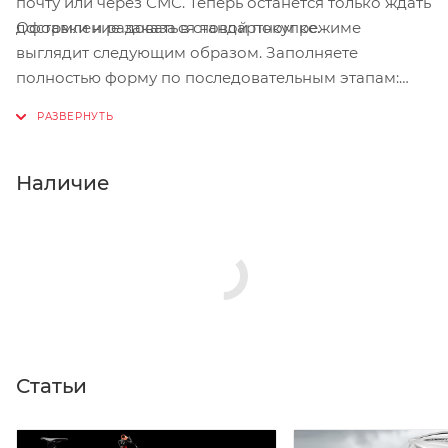
почту или через СМС. Теперь останется только ждать
Оформление заказа в стандартном режиме
доставки и радоваться новой покупке.
выглядит следующим образом. Заполняете
полностью форму по последовательным этапам:
адрес, способ доставки, оплаты, данные о себе.
Советуем в комментарии к заказу написать
информацию, которая поможет курьеру вас найти.
Нажмите кнопку «Оформить заказ».
Наличие
Статьи