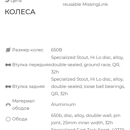
Цепь
reusable MissingLink
КОЛЕСА
Размер колес
650B
Specialized Stout, Hi Lo disc, alloy,
Втулка передняя
double-sealed, ground race, QR,
32h
Specialized Stout, Hi Lo disc, alloy,
Втулка задняя
double-sealed, loose ball bearings,
QR, 32h
Материал
Aluminium
ободов
650b, disc, alloy, double-wall, pin
Обода
joint, 25mm inner width, 32h
Specialized Fast Trak Sport, 40TPI,