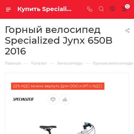
0
Купить Specialized Jynx 650B 2016 за рублей, а со скидкой
Горный велосипед
Specialized Jynx 650B
2016
—
—
—
Главная
Каталог
Велосипеды
Горные велосипеды
22% НДС можно вернуть (для ООО и ИП с НДС)