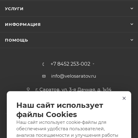
УСЛУГИ
ИНФОРМАЦИЯ
ПОМОЩЬ
+7 8452 253-002
info@velosaratov.ru
г. Саратов, ул. 3-я Дачная, д. 1к14
Наш сайт использует
файлы Cookies
Наш сайт использует cookie-файлы для
обеспечения удобства пользователей,
анализа посещаемости и улучшения работы
2011-2026 © интернет-магазин спортивных товаров