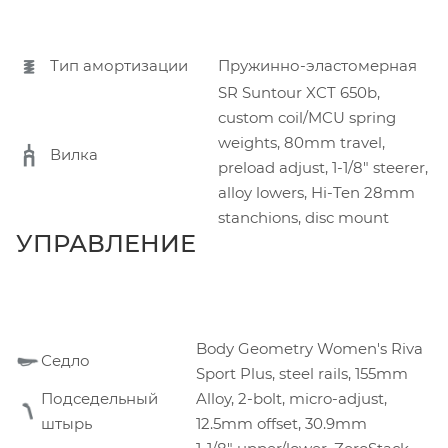
Тип амортизации
Пружинно-эластомерная
SR Suntour XCT 650b,
custom coil/MCU spring
weights, 80mm travel,
Вилка
preload adjust, 1-1/8" steerer,
alloy lowers, Hi-Ten 28mm
stanchions, disc mount
УПРАВЛЕНИЕ
Body Geometry Women's Riva
Седло
Sport Plus, steel rails, 155mm
Подседельный
Alloy, 2-bolt, micro-adjust,
штырь
12.5mm offset, 30.9mm