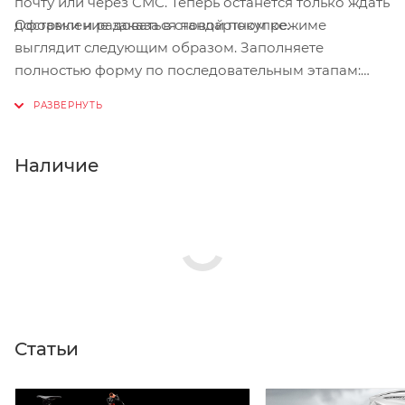
почту или через СМС. Теперь останется только ждать
Оформление заказа в стандартном режиме
доставки и радоваться новой покупке.
выглядит следующим образом. Заполняете
полностью форму по последовательным этапам:
адрес, способ доставки, оплаты, данные о себе.
Советуем в комментарии к заказу написать
информацию, которая поможет курьеру вас найти.
Нажмите кнопку «Оформить заказ».
Наличие
Статьи