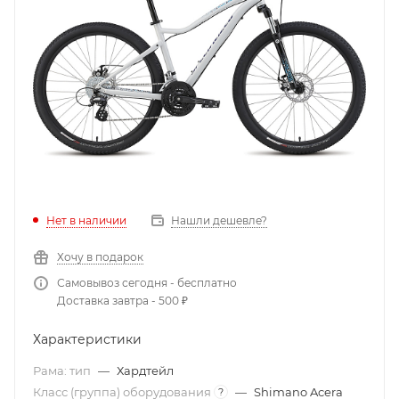
Нет в наличии
Нашли дешевле?
Хочу в подарок
Самовывоз сегодня - бесплатно
Доставка завтра - 500 ₽
Характеристики
Рама: тип
—
Хардтейл
Класс (группа) оборудования
—
Shimano Acera
?