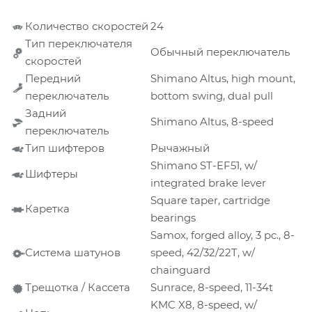
Количество скоростей
24
Тип переключателя
Обычный переключатель
скоростей
Передний
Shimano Altus, high mount,
переключатель
bottom swing, dual pull
Задний
Shimano Altus, 8-speed
переключатель
Тип шифтеров
Рычажный
Shimano ST-EF51, w/
Шифтеры
integrated brake lever
Square taper, cartridge
Каретка
bearings
Samox, forged alloy, 3 pc., 8-
Система шатунов
speed, 42/32/22T, w/
chainguard
Трещотка / Кассета
Sunrace, 8-speed, 11-34t
KMC X8, 8-speed, w/