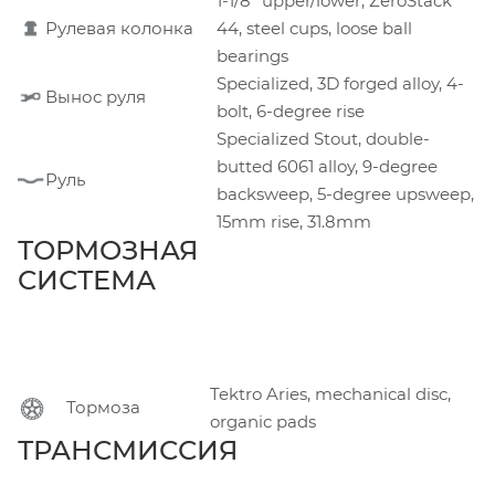
1-1/8" upper/lower, ZeroStack
Рулевая колонка
44, steel cups, loose ball
bearings
Specialized, 3D forged alloy, 4-
Вынос руля
bolt, 6-degree rise
Specialized Stout, double-
butted 6061 alloy, 9-degree
Руль
backsweep, 5-degree upsweep,
15mm rise, 31.8mm
ТОРМОЗНАЯ
СИСТЕМА
Tektro Aries, mechanical disc,
Тормоза
organic pads
ТРАНСМИССИЯ