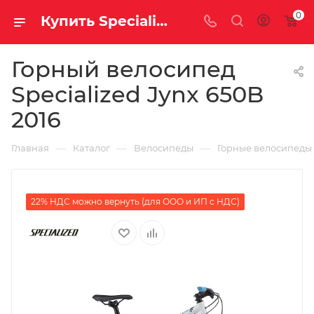
0
Купить Specialized Jynx 650B 2016 за рублей, а со скидкой
Горный велосипед
Specialized Jynx 650B
2016
—
—
—
Главная
Каталог
Велосипеды
Горные велосипеды
22% НДС можно вернуть (для ООО и ИП с НДС)