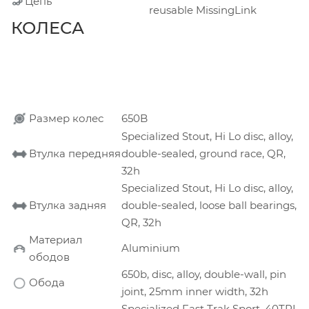
Цепь
reusable MissingLink
КОЛЕСА
Размер колес
650B
Specialized Stout, Hi Lo disc, alloy,
Втулка передняя
double-sealed, ground race, QR,
32h
Specialized Stout, Hi Lo disc, alloy,
Втулка задняя
double-sealed, loose ball bearings,
QR, 32h
Материал
Aluminium
ободов
650b, disc, alloy, double-wall, pin
Обода
joint, 25mm inner width, 32h
Specialized Fast Trak Sport, 40TPI,