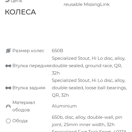
Цепь
reusable MissingLink
КОЛЕСА
Размер колес
650B
Specialized Stout, Hi Lo disc, alloy,
Втулка передняя
double-sealed, ground race, QR,
32h
Specialized Stout, Hi Lo disc, alloy,
Втулка задняя
double-sealed, loose ball bearings,
QR, 32h
Материал
Aluminium
ободов
650b, disc, alloy, double-wall, pin
Обода
joint, 25mm inner width, 32h
Specialized Fast Trak Sport, 40TPI,