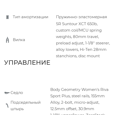
Тип амортизации
Пружинно-эластомерная
SR Suntour XCT 650b,
custom coil/MCU spring
weights, 80mm travel,
Вилка
preload adjust, 1-1/8" steerer,
alloy lowers, Hi-Ten 28mm
stanchions, disc mount
УПРАВЛЕНИЕ
Body Geometry Women's Riva
Седло
Sport Plus, steel rails, 155mm
Подседельный
Alloy, 2-bolt, micro-adjust,
штырь
12.5mm offset, 30.9mm