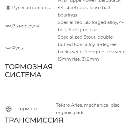
1-1/8" upper/lower, ZeroStack
Рулевая колонка
44, steel cups, loose ball
bearings
Specialized, 3D forged alloy, 4-
Вынос руля
bolt, 6-degree rise
Specialized Stout, double-
butted 6061 alloy, 9-degree
Руль
backsweep, 5-degree upsweep,
15mm rise, 31.8mm
ТОРМОЗНАЯ
СИСТЕМА
Tektro Aries, mechanical disc,
Тормоза
organic pads
ТРАНСМИССИЯ