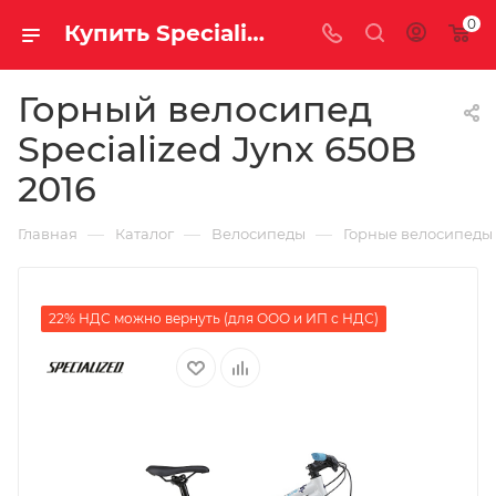
0
Купить Specialized Jynx 650B 2016 за рублей, а со скидкой
Горный велосипед
Specialized Jynx 650B
2016
—
—
—
Главная
Каталог
Велосипеды
Горные велосипеды
22% НДС можно вернуть (для ООО и ИП с НДС)