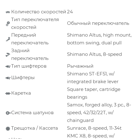
Количество скоростей
24
Тип переключателя
Обычный переключатель
скоростей
Передний
Shimano Altus, high mount,
переключатель
bottom swing, dual pull
Задний
Shimano Altus, 8-speed
переключатель
Тип шифтеров
Рычажный
Shimano ST-EF51, w/
Шифтеры
integrated brake lever
Square taper, cartridge
Каретка
bearings
Samox, forged alloy, 3 pc., 8-
Система шатунов
speed, 42/32/22T, w/
chainguard
Трещотка / Кассета
Sunrace, 8-speed, 11-34t
KMC X8, 8-speed, w/