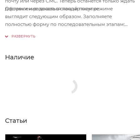
почту или через СМС. Теперь останется только ждать
Оформление заказа в стандартном режиме
доставки и радоваться новой покупке.
выглядит следующим образом. Заполняете
полностью форму по последовательным этапам:
адрес, способ доставки, оплаты, данные о себе.
Советуем в комментарии к заказу написать
информацию, которая поможет курьеру вас найти.
Нажмите кнопку «Оформить заказ».
Наличие
Статьи