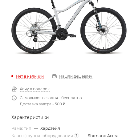
Нет в наличии
Нашли дешевле?
Хочу в подарок
Самовывоз сегодня - бесплатно
Доставка завтра - 500 ₽
Характеристики
Рама: тип
—
Хардтейл
Класс (группа) оборудования
—
Shimano Acera
?