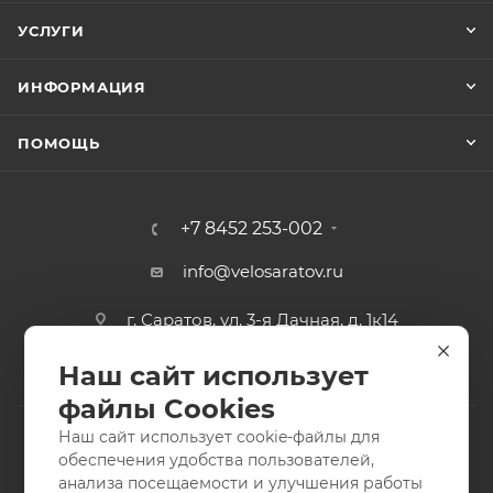
УСЛУГИ
ИНФОРМАЦИЯ
ПОМОЩЬ
+7 8452 253-002
info@velosaratov.ru
г. Саратов, ул. 3-я Дачная, д. 1к14
Наш сайт использует
файлы Cookies
Наш сайт использует cookie-файлы для
обеспечения удобства пользователей,
анализа посещаемости и улучшения работы
2011-2026 © интернет-магазин спортивных товаров