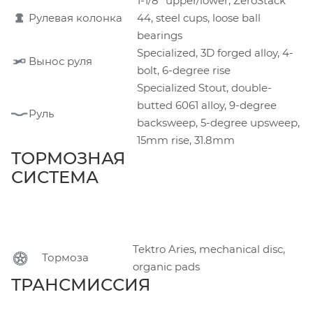
1-1/8" upper/lower, ZeroStack
Рулевая колонка
44, steel cups, loose ball
bearings
Specialized, 3D forged alloy, 4-
Вынос руля
bolt, 6-degree rise
Specialized Stout, double-
butted 6061 alloy, 9-degree
Руль
backsweep, 5-degree upsweep,
15mm rise, 31.8mm
ТОРМОЗНАЯ
СИСТЕМА
Tektro Aries, mechanical disc,
Тормоза
organic pads
ТРАНСМИССИЯ