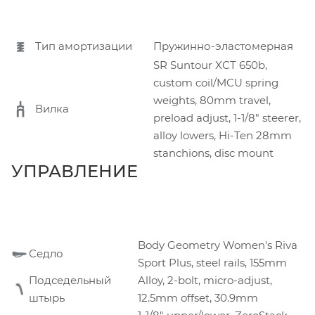
Тип амортизации
Пружинно-эластомерная
SR Suntour XCT 650b,
custom coil/MCU spring
weights, 80mm travel,
Вилка
preload adjust, 1-1/8" steerer,
alloy lowers, Hi-Ten 28mm
stanchions, disc mount
УПРАВЛЕНИЕ
Body Geometry Women's Riva
Седло
Sport Plus, steel rails, 155mm
Подседельный
Alloy, 2-bolt, micro-adjust,
штырь
12.5mm offset, 30.9mm