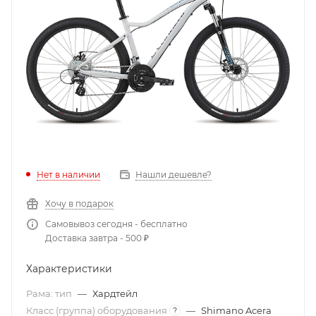
Нет в наличии
Нашли дешевле?
Хочу в подарок
Самовывоз сегодня - бесплатно
Доставка завтра - 500 ₽
Характеристики
Рама: тип
—
Хардтейл
Класс (группа) оборудования
—
Shimano Acera
?