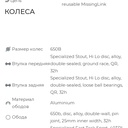
Цепь
reusable MissingLink
КОЛЕСА
Размер колес
650B
Specialized Stout, Hi Lo disc, alloy,
Втулка передняя
double-sealed, ground race, QR,
32h
Specialized Stout, Hi Lo disc, alloy,
Втулка задняя
double-sealed, loose ball bearings,
QR, 32h
Материал
Aluminium
ободов
650b, disc, alloy, double-wall, pin
Обода
joint, 25mm inner width, 32h
Specialized Fast Trak Sport, 40TPI,