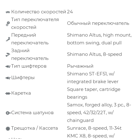
Количество скоростей
24
Тип переключателя
Обычный переключатель
скоростей
Передний
Shimano Altus, high mount,
переключатель
bottom swing, dual pull
Задний
Shimano Altus, 8-speed
переключатель
Тип шифтеров
Рычажный
Shimano ST-EF51, w/
Шифтеры
integrated brake lever
Square taper, cartridge
Каретка
bearings
Samox, forged alloy, 3 pc., 8-
Система шатунов
speed, 42/32/22T, w/
chainguard
Трещотка / Кассета
Sunrace, 8-speed, 11-34t
KMC X8, 8-speed, w/