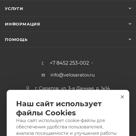
УСЛУГИ
ИНФОРМАЦИЯ
ПОМОЩЬ
+7 8452 253-002
info@velosaratov.ru
г. Саратов, ул. 3-я Дачная, д. 1к14
Наш сайт использует
файлы Cookies
Наш сайт использует cookie-файлы для
обеспечения удобства пользователей,
анализа посещаемости и улучшения работы
2011-2026 © интернет-магазин спортивных товаров