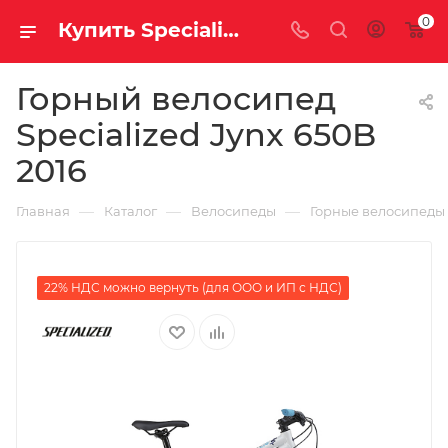
0
Купить Specialized Jynx 650B 2016 за рублей, а со скидкой
Горный велосипед
Specialized Jynx 650B
2016
—
—
—
Главная
Каталог
Велосипеды
Горные велосипеды
22% НДС можно вернуть (для ООО и ИП с НДС)