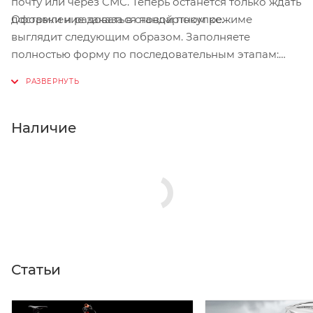
почту или через СМС. Теперь останется только ждать
Оформление заказа в стандартном режиме
доставки и радоваться новой покупке.
выглядит следующим образом. Заполняете
полностью форму по последовательным этапам:
адрес, способ доставки, оплаты, данные о себе.
Советуем в комментарии к заказу написать
информацию, которая поможет курьеру вас найти.
Нажмите кнопку «Оформить заказ».
Наличие
Статьи