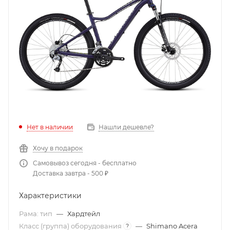
Нет в наличии
Нашли дешевле?
Хочу в подарок
Самовывоз сегодня - бесплатно
Доставка завтра - 500 ₽
Характеристики
Рама: тип
—
Хардтейл
Класс (группа) оборудования
—
Shimano Acera
?