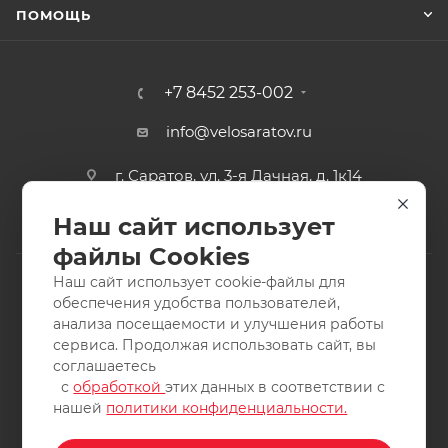
ПОМОЩЬ
+7 8452 253-002
info@velosaratov.ru
г. Саратов, ул. 3-я Дачная, д. 1к14
Наш сайт использует
файлы Cookies
Наш сайт использует cookie-файлы для
обеспечения удобства пользователей,
анализа посещаемости и улучшения работы
2011-2026 © интернет-магазин спортивных товаров
сервиса. Продолжая использовать сайт, вы
ВелоСаратов. Не является публичной офертой. Все права
соглашаетесь
защищены. Заимствование материалов и фотографий
с
обработкой
этих данных в соответствии с
запрещено.
нашей
политики конфиденциальности.