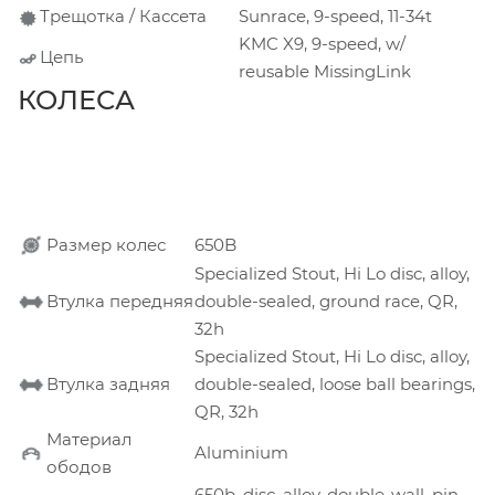
Трещотка / Кассета
Sunrace, 9-speed, 11-34t
KMC X9, 9-speed, w/
Цепь
reusable MissingLink
КОЛЕСА
Размер колес
650B
Specialized Stout, Hi Lo disc, alloy,
Втулка передняя
double-sealed, ground race, QR,
32h
Specialized Stout, Hi Lo disc, alloy,
Втулка задняя
double-sealed, loose ball bearings,
QR, 32h
Материал
Aluminium
ободов
650b, disc, alloy, double-wall, pin