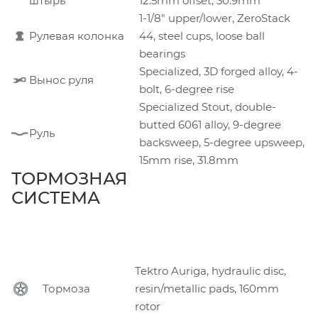
штырь
12.5mm offset, 30.9mm
1-1/8" upper/lower, ZeroStack
Рулевая колонка
44, steel cups, loose ball
bearings
Specialized, 3D forged alloy, 4-
Вынос руля
bolt, 6-degree rise
Specialized Stout, double-
butted 6061 alloy, 9-degree
Руль
backsweep, 5-degree upsweep,
15mm rise, 31.8mm
ТОРМОЗНАЯ
СИСТЕМА
Tektro Auriga, hydraulic disc,
Тормоза
resin/metallic pads, 160mm
rotor