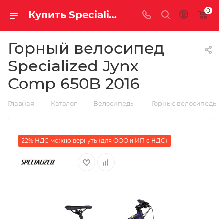
0
Купить Specialized Jynx Comp 650B 2016 за рублей, а со скидкой
Горный велосипед
Specialized Jynx
Comp 650B 2016
—
—
—
Главная
Каталог
Велосипеды
Горные велосипеды
22% НДС можно вернуть (для ООО и ИП с НДС)