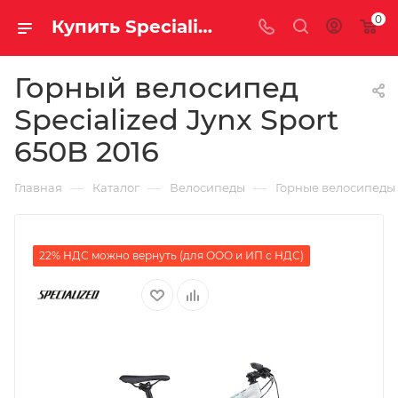
0
Купить Specialized Jynx Sport 650B 2016 за рублей, а со скидкой
Горный велосипед
Specialized Jynx Sport
650B 2016
—
—
—
Главная
Каталог
Велосипеды
Горные велосипеды
22% НДС можно вернуть (для ООО и ИП с НДС)