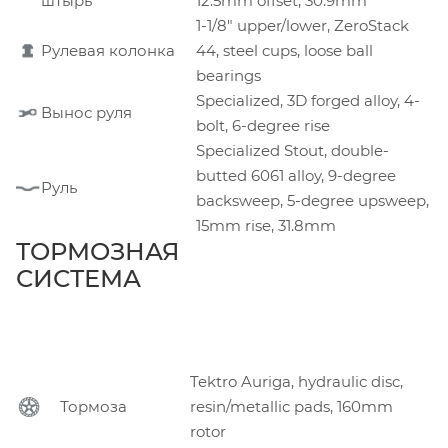
штырь
12.5mm offset, 30.9mm
1-1/8" upper/lower, ZeroStack
Рулевая колонка
44, steel cups, loose ball
bearings
Specialized, 3D forged alloy, 4-
Вынос руля
bolt, 6-degree rise
Specialized Stout, double-
butted 6061 alloy, 9-degree
Руль
backsweep, 5-degree upsweep,
15mm rise, 31.8mm
ТОРМОЗНАЯ
СИСТЕМА
Tektro Auriga, hydraulic disc,
Тормоза
resin/metallic pads, 160mm
rotor