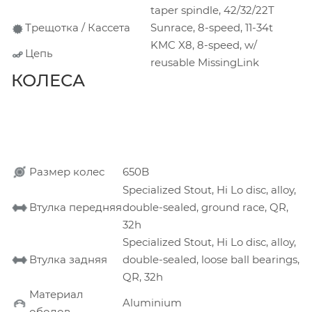
taper spindle, 42/32/22T
Трещотка / Кассета
Sunrace, 8-speed, 11-34t
KMC X8, 8-speed, w/
Цепь
reusable MissingLink
КОЛЕСА
Размер колес
650B
Specialized Stout, Hi Lo disc, alloy,
Втулка передняя
double-sealed, ground race, QR,
32h
Specialized Stout, Hi Lo disc, alloy,
Втулка задняя
double-sealed, loose ball bearings,
QR, 32h
Материал
Aluminium
ободов