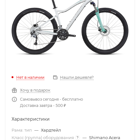
Нет в наличии
Нашли дешевле?
Хочу в подарок
Самовывоз сегодня - бесплатно
Доставка завтра - 500 ₽
Характеристики
Рама: тип
—
Хардтейл
Класс (группа) оборудования
—
Shimano Acera
?