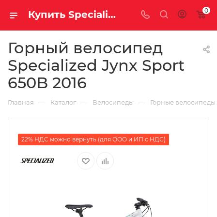
0
Купить Specialized Jynx Sport 650B 2016 за рублей, а со скидкой
Горный велосипед
Specialized Jynx Sport
650B 2016
—
—
—
Главная
Каталог
Велосипеды
Горные велосипеды
22% НДС можно вернуть (для ООО и ИП с НДС)