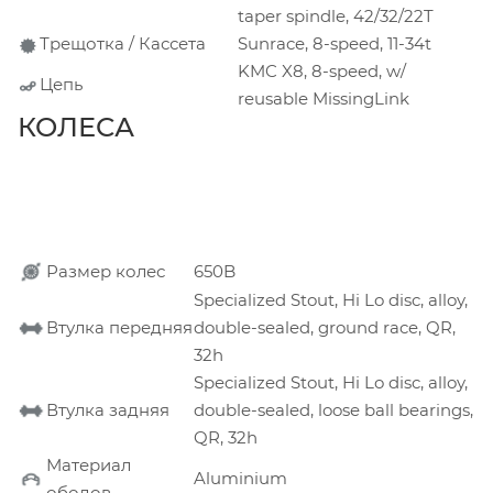
taper spindle, 42/32/22T
Трещотка / Кассета
Sunrace, 8-speed, 11-34t
KMC X8, 8-speed, w/
Цепь
reusable MissingLink
КОЛЕСА
Размер колес
650B
Specialized Stout, Hi Lo disc, alloy,
Втулка передняя
double-sealed, ground race, QR,
32h
Specialized Stout, Hi Lo disc, alloy,
Втулка задняя
double-sealed, loose ball bearings,
QR, 32h
Материал
Aluminium
ободов