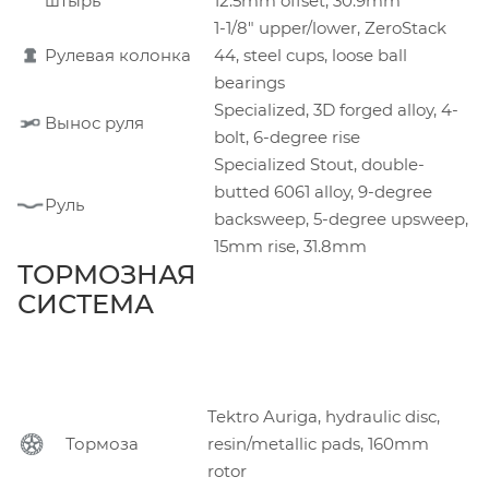
штырь
12.5mm offset, 30.9mm
1-1/8" upper/lower, ZeroStack
Рулевая колонка
44, steel cups, loose ball
bearings
Specialized, 3D forged alloy, 4-
Вынос руля
bolt, 6-degree rise
Specialized Stout, double-
butted 6061 alloy, 9-degree
Руль
backsweep, 5-degree upsweep,
15mm rise, 31.8mm
ТОРМОЗНАЯ
СИСТЕМА
Tektro Auriga, hydraulic disc,
Тормоза
resin/metallic pads, 160mm
rotor