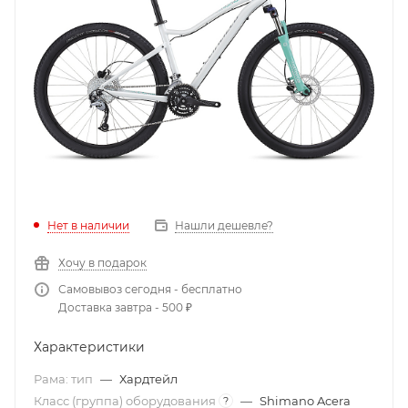
Нет в наличии
Нашли дешевле?
Хочу в подарок
Самовывоз сегодня - бесплатно
Доставка завтра - 500 ₽
Характеристики
Рама: тип
—
Хардтейл
Класс (группа) оборудования
—
Shimano Acera
?