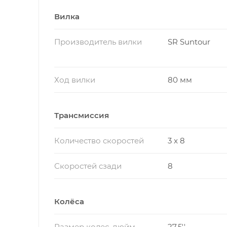
Вилка
Производитель вилки
SR Suntour
Ход вилки
80 мм
Трансмиссия
Количество скоростей
3 x 8
Скоростей сзади
8
Колёса
Размер колес, дюйм
27.5''