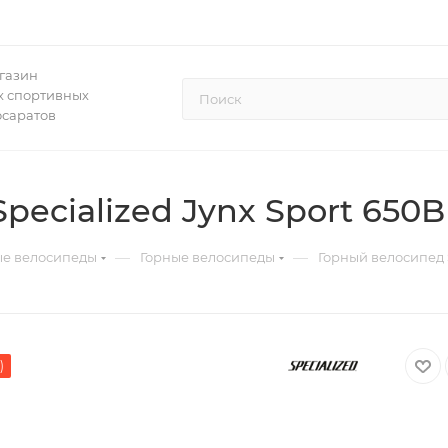
газин
 спортивных
осаратов
ecialized Jynx Sport 650B
—
—
ые велосипеды
Горные велосипеды
Горный велосипед S
)