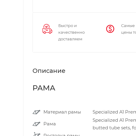
Быстро и
Самые
качественно
цены т
доставляем
Описание
РАМА
Материал рамы
Specialized A1 P
Specialized A1 Pr
Рама
butted tube sets, 
Ростовка рамы