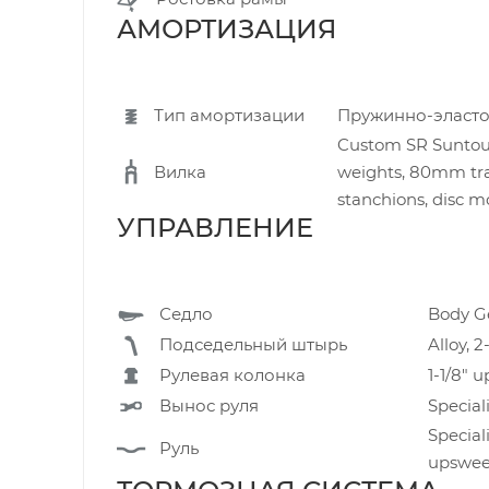
АМОРТИЗАЦИЯ
Тип амортизации
Пружинно-эласт
Custom SR Suntour
Вилка
weights, 80mm trav
stanchions, disc 
УПРАВЛЕНИЕ
Седло
Body Ge
Подседельный штырь
Alloy, 
Рулевая колонка
1-1/8" 
Вынос руля
Special
Special
Руль
upswee