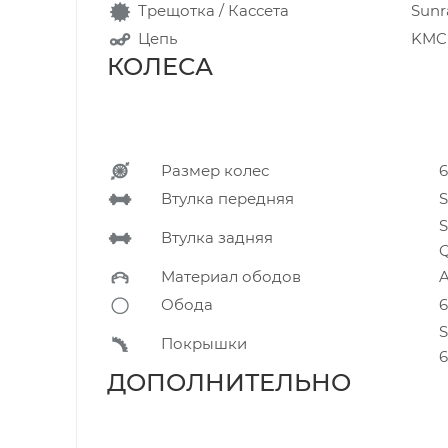
Трещотка / Кассета
Sunra
Цепь
KMC 
КОЛЕСА
Размер колес
Втулка передняя
S
S
Втулка задняя
Q
Материал ободов
Обода
6
S
Покрышки
6
ДОПОЛНИТЕЛЬН