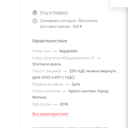
Хочу в подарок
Самовывоз сегодня - бесплатно
Доставка завтра - 500 ₽
Характеристики
Рама: тип
—
Хардтейл
Класс (группа) оборудования
—
?
Shimano Acera
Текст с акцией
—
22% НДС можно вернуть
(для ООО и ИП с НДС)
Модель и серия
—
Jynx
Стиль катания
—
Кросс-кантри, Город,
Фитнес
Год-Сезон
—
2016
Все характеристики