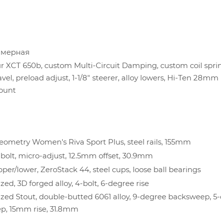
омерная
 XCT 650b, custom Multi-Circuit Damping, custom coil spri
el, preload adjust, 1-1/8" steerer, alloy lowers, Hi-Ten 28mm
mount
ometry Women's Riva Sport Plus, steel rails, 155mm
2-bolt, micro-adjust, 12.5mm offset, 30.9mm
upper/lower, ZeroStack 44, steel cups, loose ball bearings
ized, 3D forged alloy, 4-bolt, 6-degree rise
ized Stout, double-butted 6061 alloy, 9-degree backsweep, 5
p, 15mm rise, 31.8mm