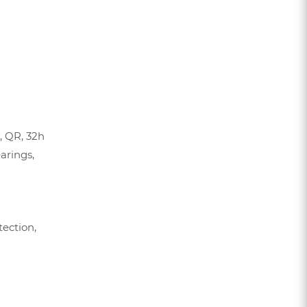
e, QR, 32h
earings,
tection,