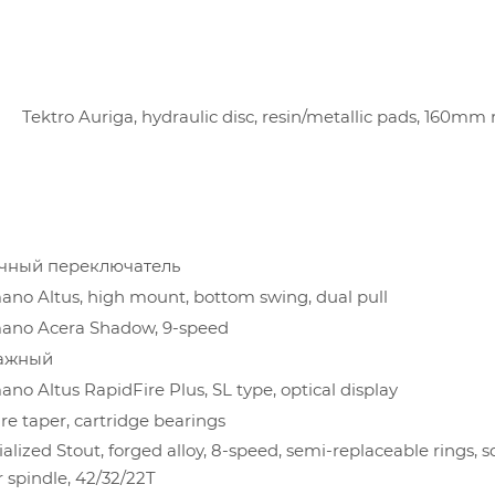
А
Tektro Auriga, hydraulic disc, resin/metallic pads, 160mm 
чный переключатель
ano Altus, high mount, bottom swing, dual pull
ano Acera Shadow, 9-speed
ажный
no Altus RapidFire Plus, SL type, optical display
re taper, cartridge bearings
alized Stout, forged alloy, 8-speed, semi-replaceable rings, 
r spindle, 42/32/22T