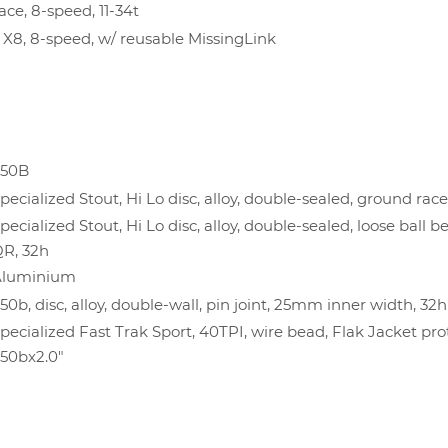
ce, 8-speed, 11-34t
X8, 8-speed, w/ reusable MissingLink
650B
pecialized Stout, Hi Lo disc, alloy, double-sealed, ground rac
pecialized Stout, Hi Lo disc, alloy, double-sealed, loose ball b
R, 32h
Aluminium
50b, disc, alloy, double-wall, pin joint, 25mm inner width, 32h
pecialized Fast Trak Sport, 40TPI, wire bead, Flak Jacket pro
50bx2.0"
О