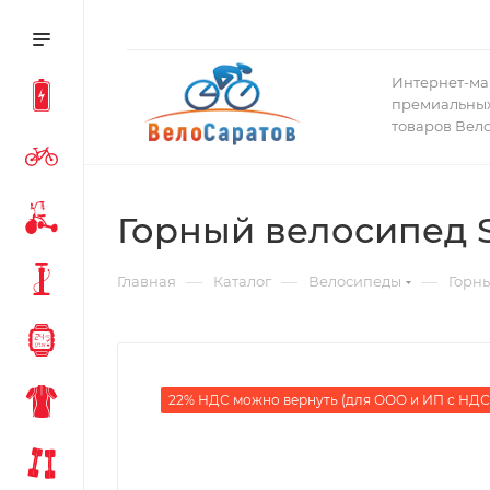
Интернет-ма
премиальных
товаров Вел
Горный велосипед Sp
—
—
—
Главная
Каталог
Велосипеды
Горн
22% НДС можно вернуть (для ООО и ИП с НДС