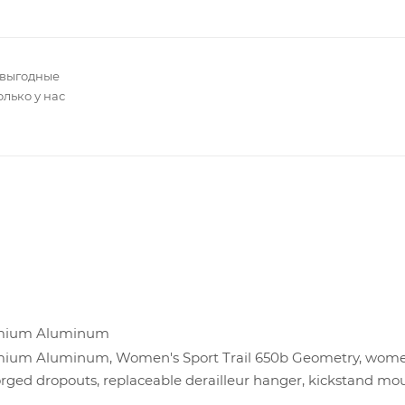
 выгодные
олько у нас
remium Aluminum
emium Aluminum, Women's Sport Trail 650b Geometry, wome
forged dropouts, replaceable derailleur hanger, kickstand mo