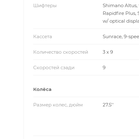
Шифтеры
Shimano Altus,
Rapidfire Plus, 
w/ optical displ
Кассета
Sunrace, 9-spee
Количество скоростей
3 x 9
Скоростей сзади
9
Колёса
Размер колес, дюйм
27.5''