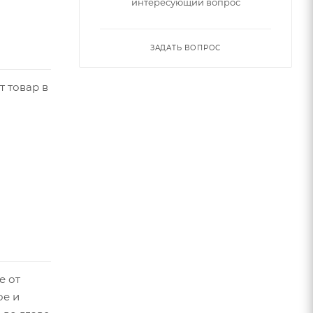
интересующий вопрос
ЗАДАТЬ ВОПРОС
т товар в
е от
ое и