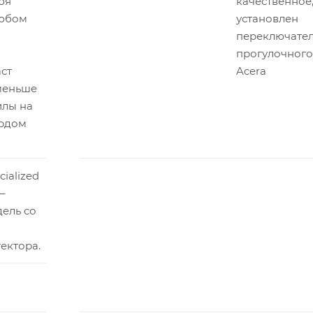
бя
качественное,
любом
установлен
переключате
прогулочного
ст
Acera
меньше
илы на
ердом
ialized
 –
ель со
ектора.