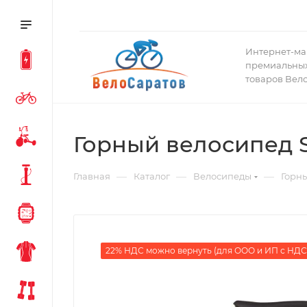
Интернет-ма
премиальных
товаров Вел
Горный велосипед S
—
—
—
Главная
Каталог
Велосипеды
Горн
22% НДС можно вернуть (для ООО и ИП с НДС