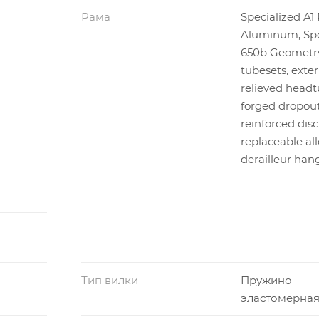
Рама
Specialized A
Aluminum, Spor
650b Geometry
tubesets, exter
relieved headt
forged dropout
reinforced dis
replaceable all
derailleur han
Тип вилки
Пружино-
эластомерна