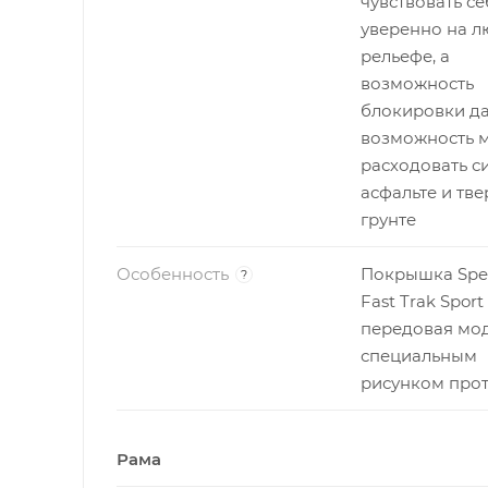
чувствовать се
уверенно на 
рельефе, а
возможность
блокировки да
возможность 
расходовать с
асфальте и тв
грунте
Особенность
Покрышка Spec
?
Fast Trak Sport
передовая мод
специальным
рисунком прот
Рама