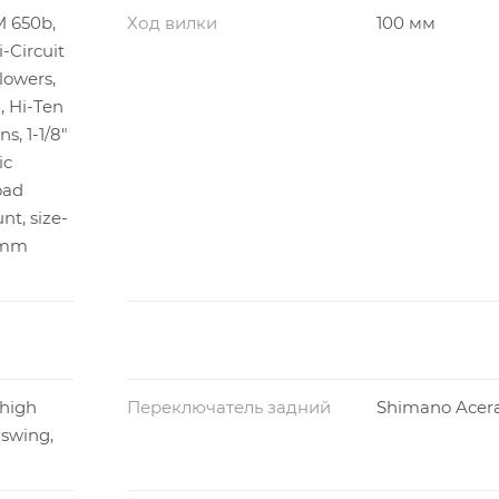
 650b,
Ход вилки
100 мм
-Circuit
lowers,
, Hi-Ten
, 1-1/8"
ic
oad
nt, size-
0mm
 high
Переключатель задний
Shimano Acer
swing,