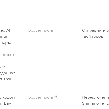
zed A1
Особенность
Отправим это
minum
твой город!
 черта
чность и
 же
зданная
 Trail
 с ходом
Особенность
Переключени
?
ят Вам
Shimano четк