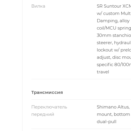
Вилка
SR Suntour XCM
w/ custom Multi
Damping, alloy 
coil/MCU spring
30mm stanchions
steerer, hydraul
lockout w/ prel
adjust, disc mou
specific 80/10
travel
Трансмиссия
Переключатель
Shimano Altus,
передний
mount, bottom 
dual-pull