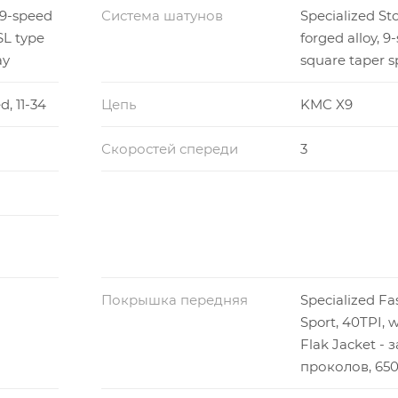
 9-speed
Система шатунов
Specialized Sto
SL type
forged alloy, 9
ay
square taper s
d, 11-34
Цепь
KMC X9
Скоростей спереди
3
Покрышка передняя
Specialized Fa
Sport, 40TPI, w
Flak Jacket - 
проколов, 650