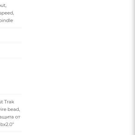
ut,
-speed,
pindle
st Trak
ire bead,
защита от
bx2.0"