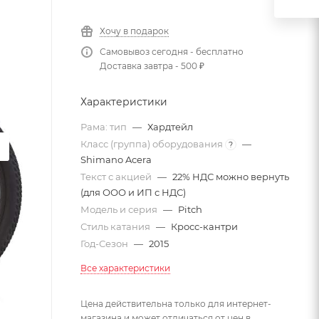
Хочу в подарок
Самовывоз сегодня - бесплатно
Доставка завтра - 500 ₽
Характеристики
Рама: тип
—
Хардтейл
Класс (группа) оборудования
—
?
Shimano Acera
Текст с акцией
—
22% НДС можно вернуть
(для ООО и ИП с НДС)
Модель и серия
—
Pitch
Стиль катания
—
Кросс-кантри
Год-Сезон
—
2015
Все характеристики
Цена действительна только для интернет-
магазина и может отличаться от цен в