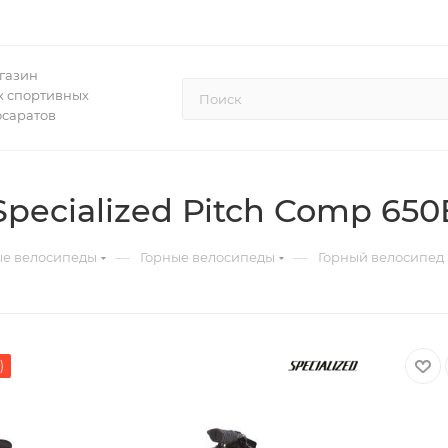
газин
 спортивных
осаратов
pecialized Pitch Comp 650
—
—
ые велосипеды
Горные велосипеды
Горный велосипед S
)