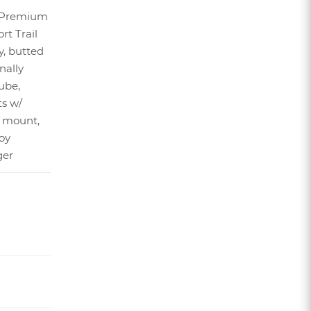
1 Premium
t Trail
, butted
nally
ube,
s w/
c mount,
oy
ger
я