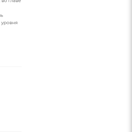
 во главе
ль
 уровня