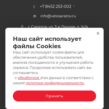
+7 8452 253-002
info@velosaratov.ru
г. Саратов, ул. 3-я Дачная, д. 1к14
Наш сайт использует
файлы Cookies
Наш сайт использует cookie-файлы для
обеспечения удобства пользователей,
анализа посещаемости и улучшения работы
2011-2026 © интернет-магазин спортивных товаров
сервиса. Продолжая использовать сайт, вы
ВелоСаратов. Не является публичной офертой. Все права
соглашаетесь
защищены. Заимствование материалов и фотографий
с
обработкой
этих данных в соответствии с
запрещено.
нашей
политики конфиденциальности.
Принять