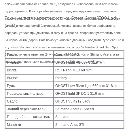
алюминиевая рама из сплава 7005, созданная с использованием технологии
гидроформинга. Комфорт обеспечивает передний пружинно-эластомерный
Техническая характеристика Ghost Cross 1300 Lady
амортизатор RST Neon MLO с рабочим ходом 60 мм, регулировкой жесткости
(2013)
пружин и механической блокировкой, которая позволит более эффективно
передать усилие при движении в гору и на трассе. Уверенно чувствовать себя
на неровностях дороги Вам помогут колеса с двойными ободами Ryde Zac Pro и
втулками Shimano, «обутые» в немецкие покрышки Schwalbe Smart Sam Sport.
Рама
Cross 7005 PG
За переключение отвечает 24-х скоростная трансмиссия Shimano Acera, а за
торможение, простые и надежные, тормоза Shimano типа V-Brake.
Рулевая
GHOST light AS-007N 31.8 mm
Вилка
RST Neon MLO 60 mm
Вынос
Ritchey
Руль
GHOST Low Rizer light 660 mm 31.8 mm
Подсидельный штырь
GHOST light SP DC 1 31.6 mm
Седло
GHOST VL 4212 Lady
Задний переключатель
Shimano Acera 8-Speed
Передний переключатель
Shimano
Манетки
Shimano Altus STI