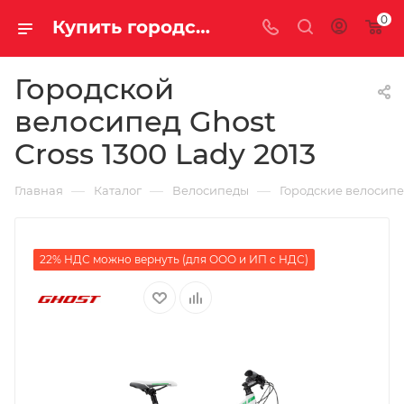
0
Купить городской велосипед Ghost Cross 1300 Lady 2013 за 29530.00000000 в Саратове и Энгельсе
Городской
велосипед Ghost
Cross 1300 Lady 2013
—
—
—
Главная
Каталог
Велосипеды
Городские велосип
22% НДС можно вернуть (для ООО и ИП с НДС)