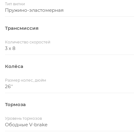
Тип вилки
Пружино-эластомерная
Трансмиссия
Количество скоростей
3 x 8
Колёса
Размер колес, дюйм
26''
Тормоза
Уровень тормозов
Ободные V-brake