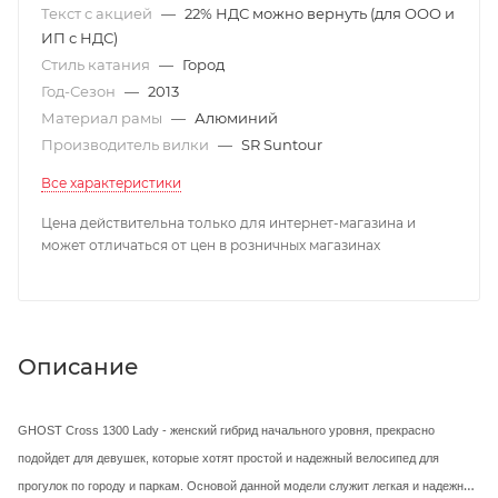
Текст с акцией
—
22% НДС можно вернуть (для ООО и
ИП с НДС)
Стиль катания
—
Город
Год-Сезон
—
2013
Материал рамы
—
Алюминий
Производитель вилки
—
SR Suntour
Все характеристики
Цена действительна только для интернет-магазина и
может отличаться от цен в розничных магазинах
Описание
GHOST Cross 1300 Lady - женский гибрид начального уровня, прекрасно
подойдет для девушек, которые хотят простой и надежный велосипед для
прогулок по городу и паркам. Основой данной модели служит легкая и надежная