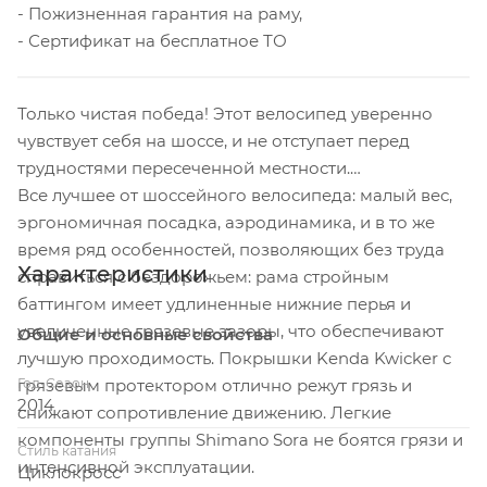
- Пожизненная гарантия на раму,
- Сертификат на бесплатное ТО
Только чистая победа! Этот велосипед уверенно
чувствует себя на шоссе, и не отступает перед
трудностями пересеченной местности.
Все лучшее от шоссейного велосипеда: малый вес,
эргономичная посадка, аэродинамика, и в то же
время ряд особенностей, позволяющих без труда
Характеристики
справиться с бездорожьем: рама стройным
баттингом имеет удлиненные нижние перья и
увеличенные грязевые зазоры, что обеспечивают
Общие и основные свойства
лучшую проходимость. Покрышки Kenda Kwicker с
Год-Сезон
грязевым протектором отлично режут грязь и
2014
снижают сопротивление движению. Легкие
компоненты группы Shimano Sora не боятся грязи и
Стиль катания
интенсивной эксплуатации.
Циклокросс