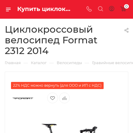
0
Купить циклокросс Format 2312 2014 на за 42750.00000000 рублей в Саратове и Энгельсе
Циклокроссовый
велосипед Format
2312 2014
—
—
—
Главная
Каталог
Велосипеды
Гравийные велосип
22% НДС можно вернуть (для ООО и ИП с НДС)