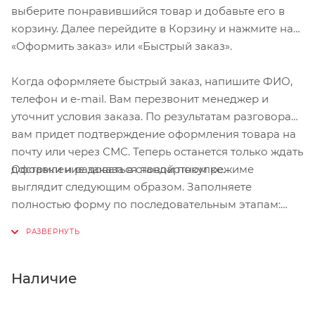
выберите понравившийся товар и добавьте его в
корзину. Далее перейдите в Корзину и нажмите на
«Оформить заказ» или «Быстрый заказ».
Когда оформляете быстрый заказ, напишите ФИО,
телефон и e-mail. Вам перезвонит менеджер и
уточнит условия заказа. По результатам разговора
вам придет подтверждение оформления товара на
почту или через СМС. Теперь останется только ждать
Оформление заказа в стандартном режиме
доставки и радоваться новой покупке.
выглядит следующим образом. Заполняете
полностью форму по последовательным этапам:
адрес, способ доставки, оплаты, данные о себе.
Советуем в комментарии к заказу написать
информацию, которая поможет курьеру вас найти.
Нажмите кнопку «Оформить заказ».
Наличие