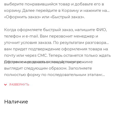
выберите понравившийся товар и добавьте его в
корзину. Далее перейдите в Корзину и нажмите на
«Оформить заказ» или «Быстрый заказ».
Когда оформляете быстрый заказ, напишите ФИО,
телефон и e-mail. Вам перезвонит менеджер и
уточнит условия заказа. По результатам разговора
вам придет подтверждение оформления товара на
почту или через СМС. Теперь останется только ждать
Оформление заказа в стандартном режиме
доставки и радоваться новой покупке.
выглядит следующим образом. Заполняете
полностью форму по последовательным этапам:
адрес, способ доставки, оплаты, данные о себе.
Советуем в комментарии к заказу написать
информацию, которая поможет курьеру вас найти.
Нажмите кнопку «Оформить заказ».
Наличие