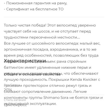
- Пожизненная гарантия на раму,
- Сертификат на бесплатное ТО
Только чистая победа! Этот велосипед уверенно
чувствует себя на шоссе, и не отступает перед
трудностями пересеченной местности.
Все лучшее от шоссейного велосипеда: малый вес,
эргономичная посадка, аэродинамика, и в то же
время ряд особенностей, позволяющих без труда
Характеристики
справиться с бездорожьем: рама стройным
баттингом имеет удлиненные нижние перья и
увеличенные грязевые зазоры, что обеспечивают
Общие и основные свойства
лучшую проходимость. Покрышки Kenda Kwicker с
Год-Сезон
грязевым протектором отлично режут грязь и
2014
снижают сопротивление движению. Легкие
компоненты группы Shimano Sora не боятся грязи и
Стиль катания
интенсивной эксплуатации.
Циклокросс