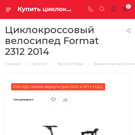
0
Купить циклокросс Format 2312 2014 на за 42750.00000000 рублей в Саратове и Энгельсе
Циклокроссовый
велосипед Format
2312 2014
—
—
—
Главная
Каталог
Велосипеды
Гравийные велосип
22% НДС можно вернуть (для ООО и ИП с НДС)