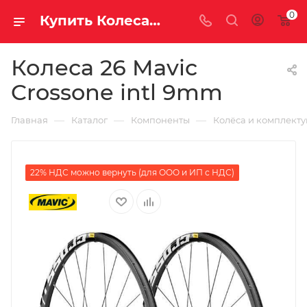
0
Купить Колеса 26 Mavic Crossone intl 9mm за рублей, а со скидкой
Колеса 26 Mavic
Crossone intl 9mm
—
—
—
Главная
Каталог
Компоненты
Колёса и комплект
22% НДС можно вернуть (для ООО и ИП с НДС)