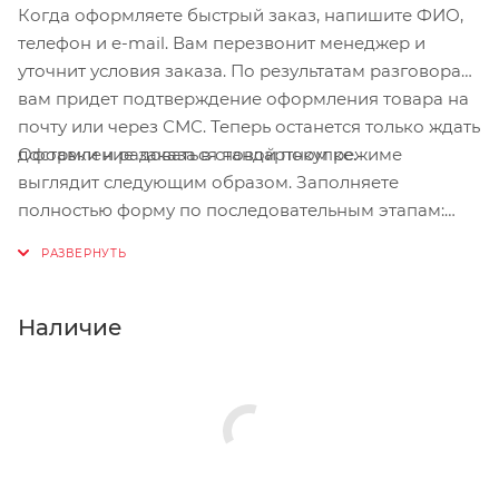
Когда оформляете быстрый заказ, напишите ФИО,
телефон и e-mail. Вам перезвонит менеджер и
уточнит условия заказа. По результатам разговора
вам придет подтверждение оформления товара на
почту или через СМС. Теперь останется только ждать
Оформление заказа в стандартном режиме
доставки и радоваться новой покупке.
выглядит следующим образом. Заполняете
полностью форму по последовательным этапам:
адрес, способ доставки, оплаты, данные о себе.
Советуем в комментарии к заказу написать
информацию, которая поможет курьеру вас найти.
Нажмите кнопку «Оформить заказ».
Наличие