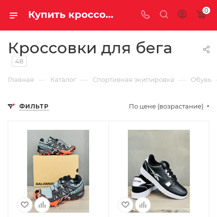
0
Купить кроссовки для бега по выгодной цене
Кроссовки для бега
48
—
—
—
Главная
Каталог
Спортивная экипировка
Обувь
По цене (возрастание)
ФИЛЬТР