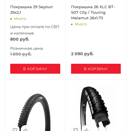
Покрышка 29 Seyoun
Покрышка 26 XLC BT-
29х2,1
S07 City / Touring
Malamut 26x1.75
Много
Много
Цена при оплате по СБП
и наличные
800
руб.
Розничная цена
2 090
руб.
1 690
руб.
В КОРЗИНУ
В КОРЗИНУ