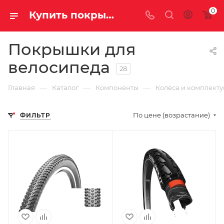
0
Купить покрышки для велосипеда в Саратове и Энгельсе
Покрышки для
велосипеда
28
—
—
—
Главная
Каталог
Компоненты
Колёса и комплект
По цене (возрастание)
ФИЛЬТР