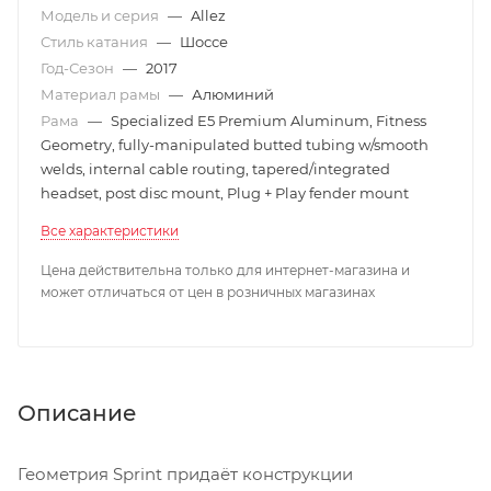
Модель и серия
—
Allez
Стиль катания
—
Шоссе
Год-Сезон
—
2017
Материал рамы
—
Алюминий
Рама
—
Specialized E5 Premium Aluminum, Fitness
Geometry, fully-manipulated butted tubing w/smooth
welds, internal cable routing, tapered/integrated
headset, post disc mount, Plug + Play fender mount
Все характеристики
Цена действительна только для интернет-магазина и
может отличаться от цен в розничных магазинах
Описание
Геометрия Sprint придаёт конструкции