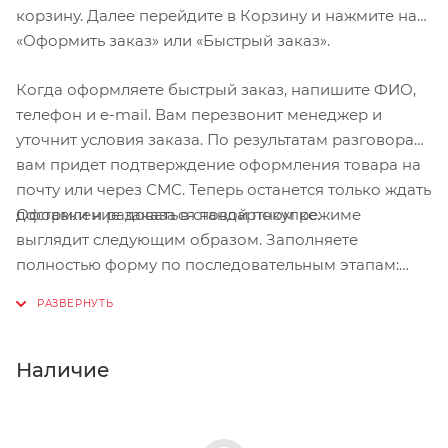
корзину. Далее перейдите в Корзину и нажмите на
«Оформить заказ» или «Быстрый заказ».
Когда оформляете быстрый заказ, напишите ФИО,
телефон и e-mail. Вам перезвонит менеджер и
уточнит условия заказа. По результатам разговора
вам придет подтверждение оформления товара на
почту или через СМС. Теперь останется только ждать
Оформление заказа в стандартном режиме
доставки и радоваться новой покупке.
выглядит следующим образом. Заполняете
полностью форму по последовательным этапам:
адрес, способ доставки, оплаты, данные о себе.
Советуем в комментарии к заказу написать
информацию, которая поможет курьеру вас найти.
Нажмите кнопку «Оформить заказ».
Наличие