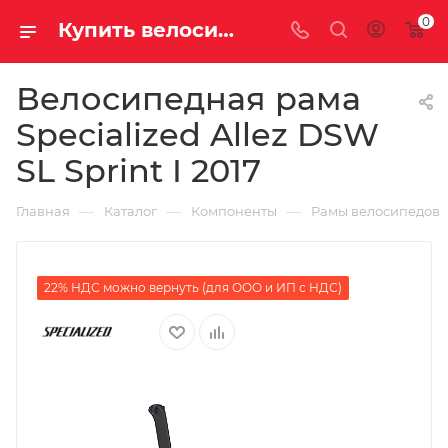
0
Купить велосипедную рама Specialized Allez DSW SL Sprint I 2017 на за 78000.00000000 руб. в Саратове и Энгельсе в рассрочку или кредит выгодно
Велосипедная рама
Specialized Allez DSW
SL Sprint I 2017
—
—
—
Главная
Каталог
Компоненты
Рамы велосипедов
22% НДС можно вернуть (для ООО и ИП с НДС)