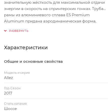
значительную жёсткость для максимальной отдачи
энергии в скорость на спринтерских гонках. Трубам
рамы из алюминиевого сплава E5 Premium
Aluminum придана аэродинамическая форма,
которая в сочетании с карбоновой вилкой даёт
снижение аэродинамического коэффициента.
Характеристики
Общие и основные свойства
Модель и серия
Allez
Год-Сезон
2017
Стиль катания
Шоссе