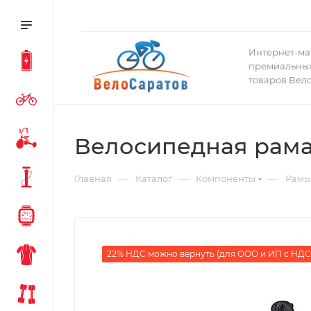
Интернет-ма
премиальных
товаров Вел
Велосипедная рама S
—
—
—
Главная
Каталог
Компоненты
Рамы
22% НДС можно вернуть (для ООО и ИП с НДС