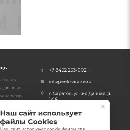
ЩЬ
+7 8452 253-002
я оплаты
info@velosaratov.ru
я доставки
г. Саратов, ул. 3-я Дачная, д.
ия на товар
1к14
-ответ
Наш сайт использует
файлы Cookies
Наш сайт использует cookie-файлы для