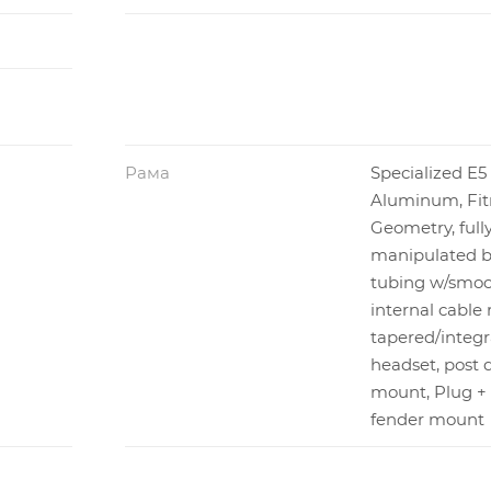
Рама
Specialized E
Aluminum, Fit
Geometry, full
manipulated b
tubing w/smoo
internal cable 
tapered/integ
headset, post d
mount, Plug + 
fender mount