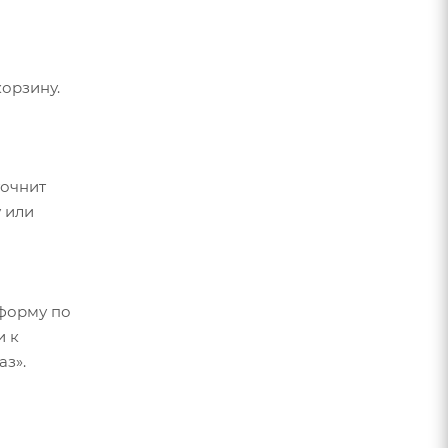
орзину.
точнит
 или
форму по
и к
аз».