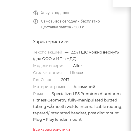
Хочу в подарок
Самовывоз сегодня - бесплатно
Доставка завтра - 500 ₽
Характеристики
Текст с акцией
—
22% НДС можно вернуть
(для ООО и ИП с НДС)
Модель и серия
—
Allez
Стиль катания
—
Шоссе
Год-Сезон
—
2017
Материал рамы
—
Алюминий
Рама
—
Specialized E5 Premium Aluminum,
Fitness Geometry, fully-manipulated butted
tubing w/smooth welds, internal cable routing,
tapered/integrated headset, post disc mount,
Plug + Play fender mount
Все характеристики