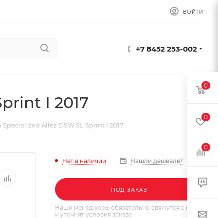
ВОЙТИ
+7 8452 253-002
0
rint I 2017
0
pecialized Allez DSW SL Sprint I 2017
0
Нет в наличии
Нашли дешевле?
ПОД ЗАКАЗ
Наши менеджеры обязательно свяжутся с вами
и уточнят условия заказа