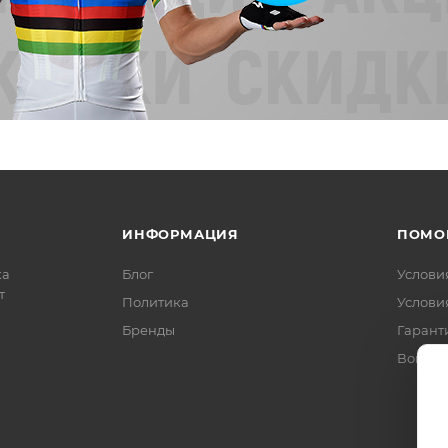
ИНФОРМАЦИЯ
ПОМО
ка
Блог
Услови
т
Политика
Услови
Бренды
Гарант
Вопрос