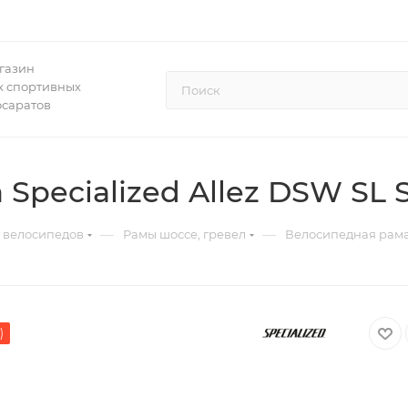
газин
 спортивных
осаратов
pecialized Allez DSW SL Sp
—
—
 велосипедов
Рамы шоссе, гревел
Велосипедная рама S
)