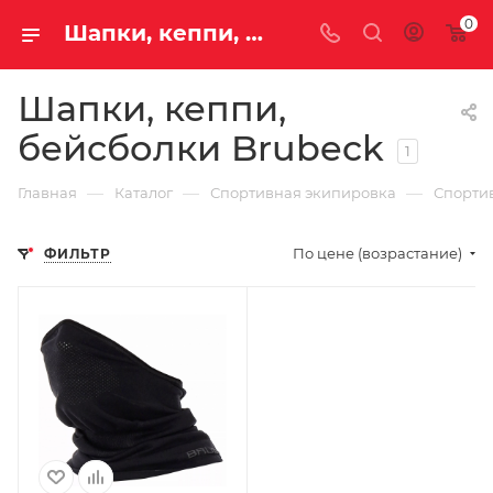
0
Шапки, кеппи, бейсболки Brubeck
Шапки, кеппи,
бейсболки Brubeck
1
—
—
—
Главная
Каталог
Спортивная экипировка
Спорти
По цене (возрастание)
ФИЛЬТР