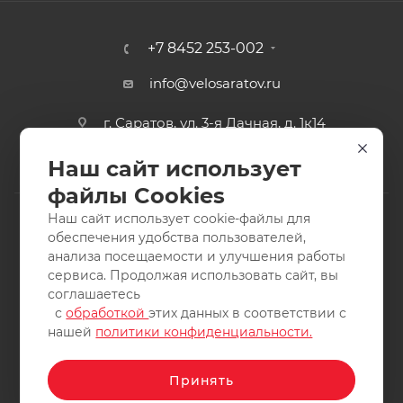
+7 8452 253-002
info@velosaratov.ru
г. Саратов, ул. 3-я Дачная, д. 1к14
Наш сайт использует
файлы Cookies
Наш сайт использует cookie-файлы для
обеспечения удобства пользователей,
анализа посещаемости и улучшения работы
2011-2026 © интернет-магазин спортивных товаров
сервиса. Продолжая использовать сайт, вы
ВелоСаратов. Не является публичной офертой. Все права
соглашаетесь
защищены. Заимствование материалов и фотографий
с
обработкой
этих данных в соответствии с
запрещено.
нашей
политики конфиденциальности.
Принять