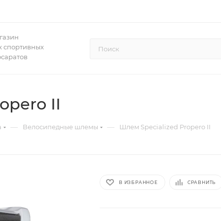
газин
 спортивных
осаратов
opero II
—
—
а
Велосипедные шлемы
Шлем Specialized Propero II
В ИЗБРАННОЕ
СРАВНИТЬ