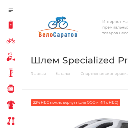
Интернет-ма
премиальных
товаров Вел
Шлем Specialized Pr
—
—
Главная
Каталог
Спортивная экипировк
22% НДС можно вернуть (для ООО и ИП с НДС)