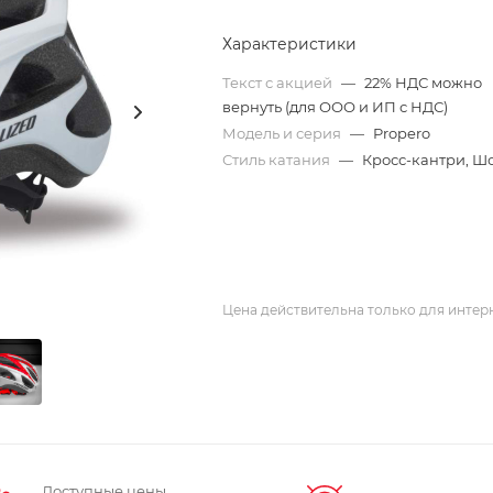
Характеристики
Текст с акцией
—
22% НДС можно
вернуть (для ООО и ИП с НДС)
Модель и серия
—
Propero
Стиль катания
—
Кросс-кантри, Ш
Цена действительна только для интерн
Доступные цены