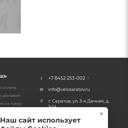
ЩЬ
+7 8452 253-002
я оплаты
info@velosaratov.ru
я доставки
г. Саратов, ул. 3-я Дачная, д.
ия на товар
1к14
-ответ
Наш сайт использует