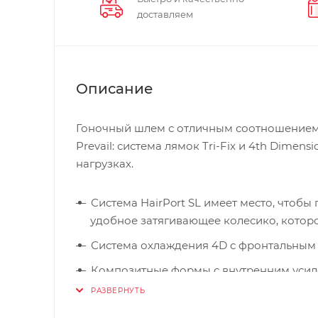
доставляем
Описание
Гоночный шлем с отличным соотношением це
Prevail: система лямок Tri-Fix и 4th Dimen
нагрузках.
Система HairPort SL имеет место, чтобы
удобное затягивающее колесико, которо
Система охлаждения 4D с фронтальным 
Композитные формы с внутренним усил
охлаждения