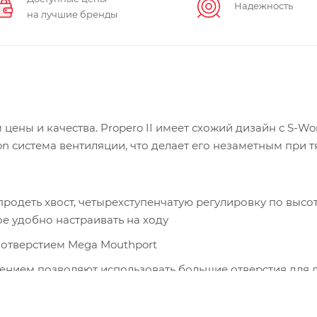
Надежность
на лучшие бренды
ны и качества. Propero II имеет схожий дизайн с S-Wo
sion система вентиляции, что делает его незаметным при 
 продеть хвост, четырехступенчатую регулировку по высо
е удобно настраивать на ходу
отверстием Mega Mouthport
ением позволяют использовать большие отверстия для 