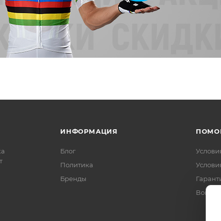
ИНФОРМАЦИЯ
ПОМО
ка
Блог
Услови
т
Политика
Услови
Бренды
Гарант
Вопрос