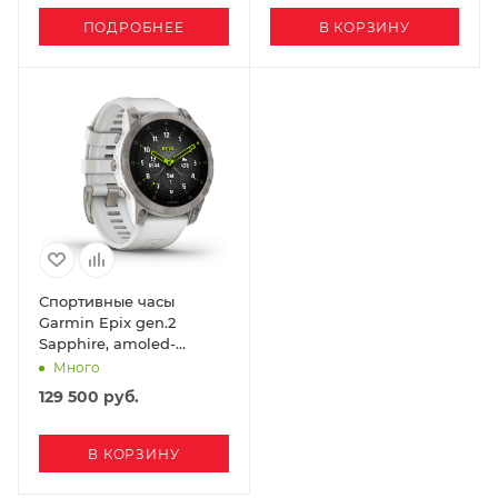
ПОДРОБНЕЕ
В КОРЗИНУ
Спортивные часы
Garmin Epix gen.2
Sapphire, amoled-
дисплей, белые
Много
129 500
руб.
В КОРЗИНУ