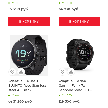
Много
Много
57 290
руб.
64 230
руб.
В КОРЗИНУ
В КОРЗИНУ
Спортивные часы
Спортивные часы
SUUNTO Race Stainless
Garmin Fenix 7x
steel All Black
Sapphire Solar, DLC-
покрытие,черные с
Много
Мало
черным ремешк.
от
51 260 руб.
129 500
руб.