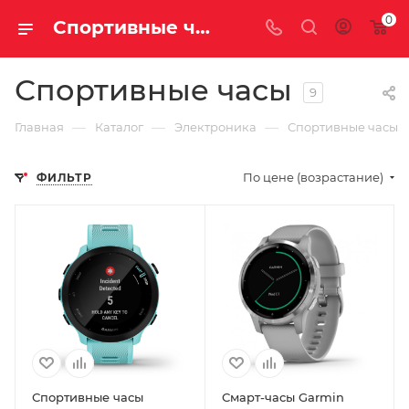
0
Спортивные часы купить недорого с доставкой
Спортивные часы
9
—
—
—
Главная
Каталог
Электроника
Спортивные часы
По цене (возрастание)
ФИЛЬТР
Спортивные часы
Смарт-часы Garmin