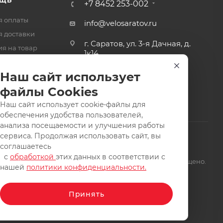
+7 8452 253-002
я оплаты
info@velosaratov.ru
я доставки
г. Саратов, ул. 3-я Дачная, д.
ия на товар
1к14
-ответ
Наш сайт использует
файлы Cookies
Наш сайт использует cookie-файлы для
обеспечения удобства пользователей,
анализа посещаемости и улучшения работы
сервиса. Продолжая использовать сайт, вы
соглашаетесь
с
обработкой
этих данных в соответствии с
щищены. Заимствование материалов и фотографий запрещено.
нашей
политики конфиденциальности.
Принять