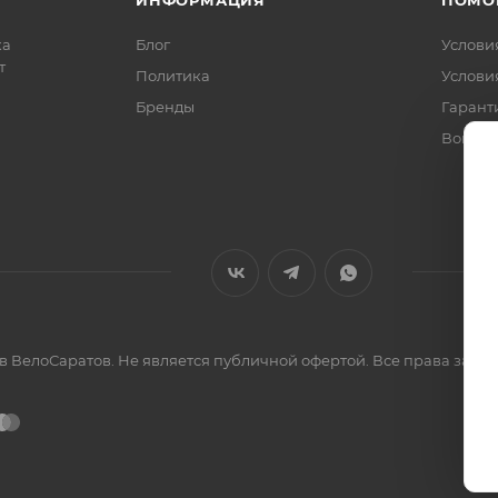
ка
Блог
Услови
т
Политика
Услови
Бренды
Гарант
Вопрос
ов ВелоСаратов. Не является публичной офертой. Все права за