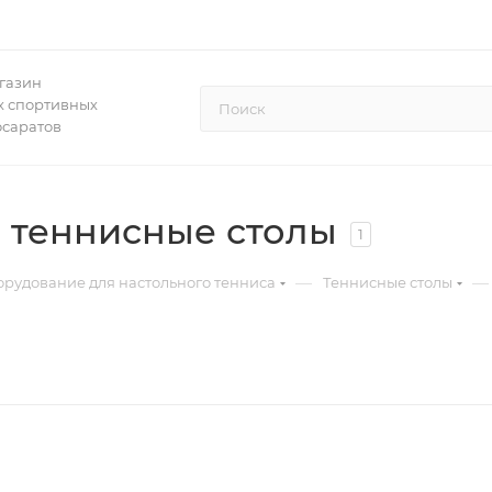
газин
 спортивных
осаратов
 теннисные столы
1
—
—
рудование для настольного тенниса
Теннисные столы