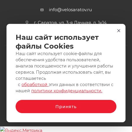
info@velosaratov.ru
г. Саратов, ул. 3-я Дачная, д. 1к14
Наш сайт использует
файлы Cookies
Наш сайт использует cookie-файлы для
обеспечения удобства пользователей,
анализа посещаемости и улучшения работы
2011-2026 © интернет-магазин спортивных товаров
сервиса. Продолжая использовать сайт, вы
ВелоСаратов. Не является публичной офертой. Все права
соглашаетесь
защищены. Заимствование материалов и фотографий
с
обработкой
этих данных в соответствии с
запрещено.
нашей
политики конфиденциальности.
Принять