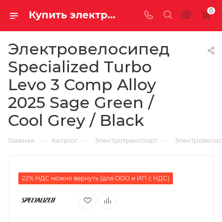
0
Купить электровелосипед Specialized Turbo Levo 3 Comp Alloy 2025 Sage Green / Cool Grey / Black за 867100.00000000 рублей в Саратове и Энгельсе в рассрочку или кредит выгодно
Электровелосипед
Specialized Turbo
Levo 3 Comp Alloy
2025 Sage Green /
Cool Grey / Black
—
—
—
Главная
Каталог
Электротранспорт
Электровело
22% НДС можно вернуть (для ООО и ИП с НДС)