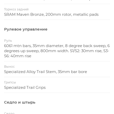
Тормоз задний
SRAM Maven Bronze, 200mm rotor, metallic pads
Рулевое управление
Руль
6061 mtn bars, 35mm diameter, 8 degree back sweep, 6
degrees up sweep, 800mm width. S1/S2: 30mm rise, S3-
S6: 40mm rise
Вынос
Specialized Alloy Trail Stem, 35mm bar bore
Грипсы
Specialized Trail Grips
Седло и штырь
Седло