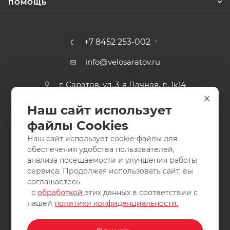
ПОМОЩЬ
+7 8452 253-002
info@velosaratov.ru
г. Саратов, ул. 3-я Дачная, д. 1к14
Наш сайт использует
файлы Cookies
Наш сайт использует cookie-файлы для
обеспечения удобства пользователей,
анализа посещаемости и улучшения работы
2011-2026 © интернет-магазин спортивных товаров
сервиса. Продолжая использовать сайт, вы
ВелоСаратов. Не является публичной офертой. Все права
соглашаетесь
защищены. Заимствование материалов и фотографий
с
обработкой
этих данных в соответствии с
запрещено.
нашей
политики конфиденциальности.