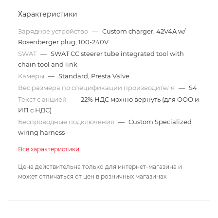
Характеристики
Зарядное устройство
—
Custom charger, 42V4A w/
Rosenberger plug, 100-240V
SWAT
—
SWAT CC steerer tube integrated tool with
chain tool and link
Камеры
—
Standard, Presta Valve
Вес размера по спецификации производителя
—
S4
Текст с акцией
—
22% НДС можно вернуть (для ООО и
ИП с НДС)
Беспроводные подключения
—
Custom Specialized
wiring harness
Все характеристики
Цена действительна только для интернет-магазина и
может отличаться от цен в розничных магазинах