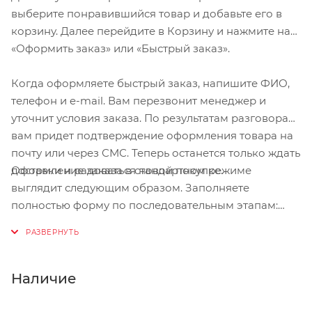
выберите понравившийся товар и добавьте его в
корзину. Далее перейдите в Корзину и нажмите на
«Оформить заказ» или «Быстрый заказ».
Когда оформляете быстрый заказ, напишите ФИО,
телефон и e-mail. Вам перезвонит менеджер и
уточнит условия заказа. По результатам разговора
вам придет подтверждение оформления товара на
почту или через СМС. Теперь останется только ждать
Оформление заказа в стандартном режиме
доставки и радоваться новой покупке.
выглядит следующим образом. Заполняете
полностью форму по последовательным этапам:
адрес, способ доставки, оплаты, данные о себе.
Советуем в комментарии к заказу написать
информацию, которая поможет курьеру вас найти.
Нажмите кнопку «Оформить заказ».
Наличие