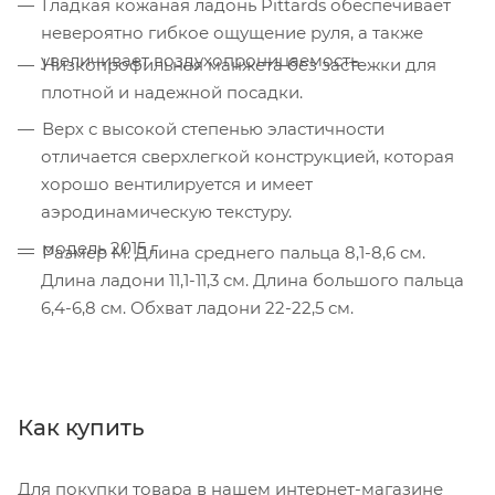
Гладкая кожаная ладонь Pittards обеспечивает
невероятно гибкое ощущение руля, а также
увеличивает воздухопроницаемость
Низкопрофильная манжета без застежки для
плотной и надежной посадки.
Верх с высокой степенью эластичности
отличается сверхлегкой конструкцией, которая
хорошо вентилируется и имеет
аэродинамическую текстуру.
модель 2015 г
Размер M. Длина среднего пальца 8,1-8,6 см.
Длина ладони 11,1-11,3 см. Длина большого пальца
6,4-6,8 см. Обхват ладони 22-22,5 см.
Как купить
Для покупки товара в нашем интернет-магазине