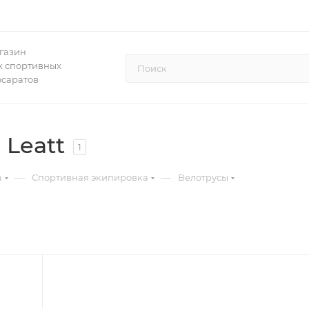
газин
 спортивных
осаратов
Leatt
1
—
—
а
Спортивная экипировка
Велотрусы