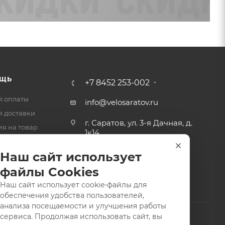
ЩЬ
+7 8452 253-002
я оплаты
info@velosaratov.ru
я доставки
г. Саратов, ул. 3-я Дачная, д.
ия на товар
1к14
-ответ
Наш сайт использует
файлы Cookies
Наш сайт использует cookie-файлы для
обеспечения удобства пользователей,
анализа посещаемости и улучшения работы
сервиса. Продолжая использовать сайт, вы