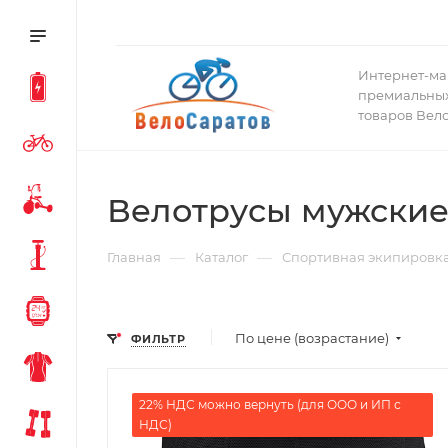
Интернет-ма
премиальных
товаров Вел
Велотрусы мужские 
—
—
Главная
Каталог
Спортивная экипировк
По цене (возрастание)
ФИЛЬТР
22% НДС можно вернуть (для ООО и ИП с
НДС)