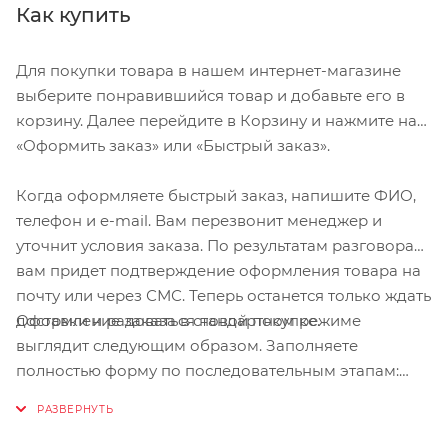
Как купить
Для покупки товара в нашем интернет-магазине
выберите понравившийся товар и добавьте его в
корзину. Далее перейдите в Корзину и нажмите на
«Оформить заказ» или «Быстрый заказ».
Когда оформляете быстрый заказ, напишите ФИО,
телефон и e-mail. Вам перезвонит менеджер и
уточнит условия заказа. По результатам разговора
вам придет подтверждение оформления товара на
почту или через СМС. Теперь останется только ждать
Оформление заказа в стандартном режиме
доставки и радоваться новой покупке.
выглядит следующим образом. Заполняете
полностью форму по последовательным этапам:
адрес, способ доставки, оплаты, данные о себе.
Советуем в комментарии к заказу написать
информацию, которая поможет курьеру вас найти.