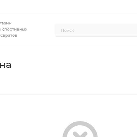
газин
 спортивных
осаратов
она