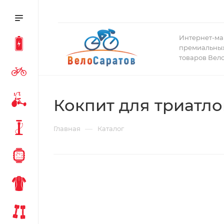
Интернет-ма
премиальных
товаров Вел
Кокпит для триатл
—
Главная
Каталог