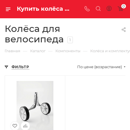
0
Купить колёса для велосипеда в Саратове и Энгельсе
Колёса для
велосипеда
1
—
—
—
Главная
Каталог
Компоненты
Колёса и комплект
По цене (возрастание)
ФИЛЬТР