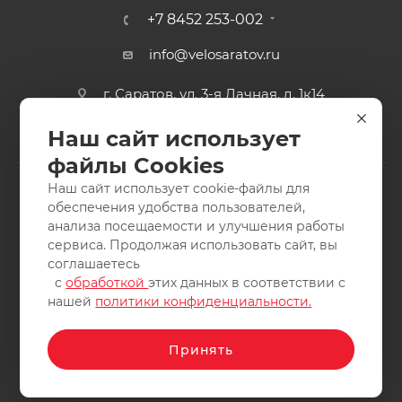
+7 8452 253-002
info@velosaratov.ru
г. Саратов, ул. 3-я Дачная, д. 1к14
Наш сайт использует
файлы Cookies
Наш сайт использует cookie-файлы для
обеспечения удобства пользователей,
анализа посещаемости и улучшения работы
2011-2026 © интернет-магазин спортивных товаров
сервиса. Продолжая использовать сайт, вы
ВелоСаратов. Не является публичной офертой. Все права
соглашаетесь
защищены. Заимствование материалов и фотографий
с
обработкой
этих данных в соответствии с
запрещено.
нашей
политики конфиденциальности.
Принять