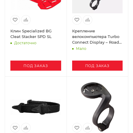
Клин Specialized BG
Крепление
Cleat Stacker SPD SL
велокомпьютера Turbo
Connect Display – Road
Достаточно
Mount
Мало
ПОД ЗАКАЗ
ПОД ЗАКАЗ