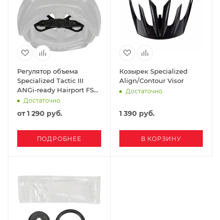
Регулятор объема
Козырек Specialized
Specialized Tactic III
Align/Contour Visor
ANGi-ready Hairport FSL
Достаточно
II
Достаточно
от
1 290 руб.
1 390
руб.
ПОДРОБНЕЕ
В КОРЗИНУ