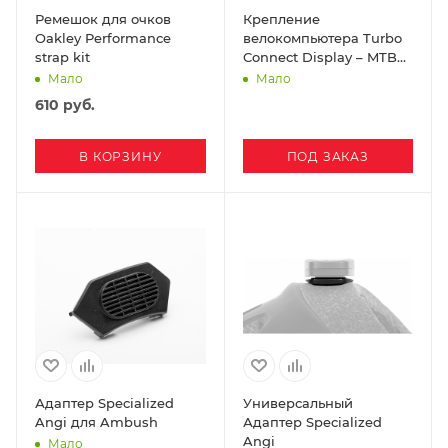
Ремешок для очков
Крепление
Oakley Performance
велокомпьютера Turbo
strap kit
Connect Display – MTB
Mount
Мало
Мало
610
руб.
В КОРЗИНУ
ПОД ЗАКАЗ
Адаптер Specialized
Универсальный
Angi для Ambush
Адаптер Specialized
Angi
Мало