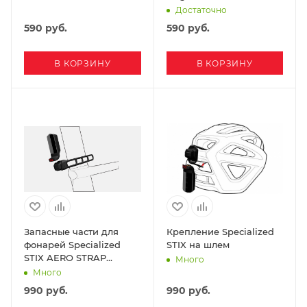
Достаточно
590
руб.
590
руб.
В КОРЗИНУ
В КОРЗИНУ
Запасные части для
Крепление Specialized
фонарей Specialized
STIX на шлем
STIX AERO STRAP
Много
MOUNT
Много
990
руб.
990
руб.