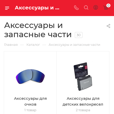
0
Аксессуары и запасные части для велосипедной электроники и экипировки купить недорого с доставкой
Аксессуары и
запасные части
30
—
—
Главная
Каталог
Аксессуары и запасные части
Аксессуары для
Аксессуары для
очков
детских велокресел
1 товар
2 товара