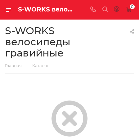
0
S-WORKS велосипеды гравийные купить недорого с доставкой
S-WORKS
велосипеды
гравийные
—
Главная
Каталог