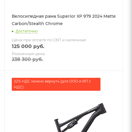
Велосипедная рама Superior XP 979 2024 Matte
Carbon/Stealth Chrome
Достаточно
Цена при оплате по СБП и наличные
125 000
руб.
Розничная цена
238 300
руб.
22% НДС можно вернуть (для ООО и ИП с
НДС)