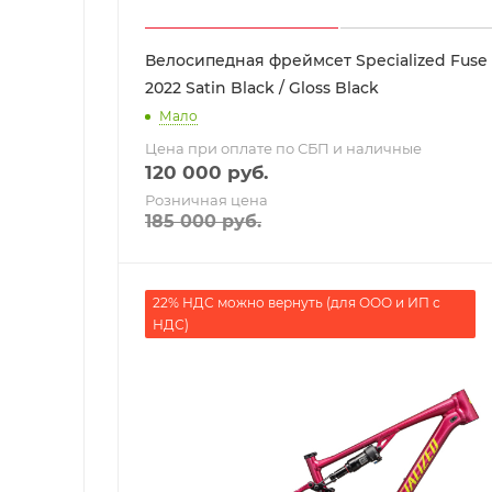
Велосипедная фреймсет Specialized Fuse
2022 Satin Black / Gloss Black
Мало
Цена при оплате по СБП и наличные
120 000
руб.
Розничная цена
185 000
руб.
22% НДС можно вернуть (для ООО и ИП с
НДС)