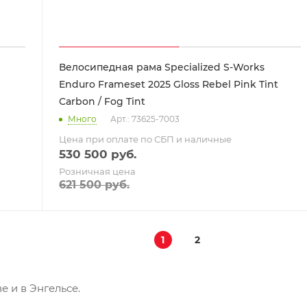
Велосипедная рама Specialized S-Works
Enduro Frameset 2025 Gloss Rebel Pink Tint
Carbon / Fog Tint
Много
Арт.: 73625-7003
Цена при оплате по СБП и наличные
530 500
руб.
Розничная цена
621 500
руб.
1
2
е и в Энгельсе.