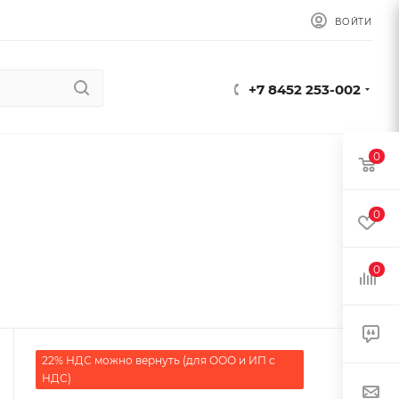
ВОЙТИ
+7 8452 253-002
0
0
0
22% НДС можно вернуть (для ООО и ИП с
НДС)