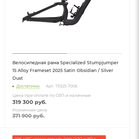
Велосипедная рама Specialized Stumpjumper
15 Alloy Frameset 2025 Satin Obsidian / Silver
Dust
Достаточно
Арт.: 73325-7006
Цена при оплате по СБП и наличные
319 300
руб.
Розничная цена
371 900
руб.
22% НДС можно вернуть (для ООО и ИП с