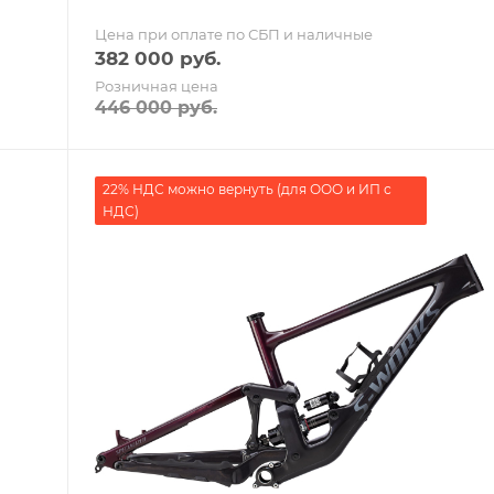
Цена при оплате по СБП и наличные
382 000
руб.
Розничная цена
446 000
руб.
22% НДС можно вернуть (для ООО и ИП с
НДС)