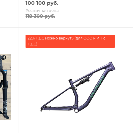
100 100
руб.
Розничная цена
118 300
руб.
22% НДС можно вернуть (для ООО и ИП с
НДС)