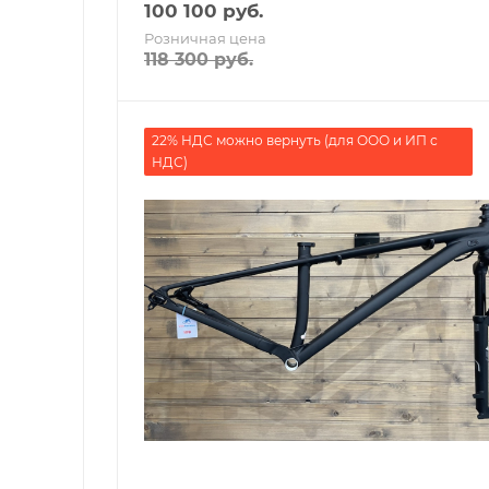
100 100
руб.
Розничная цена
118 300
руб.
22% НДС можно вернуть (для ООО и ИП с
НДС)