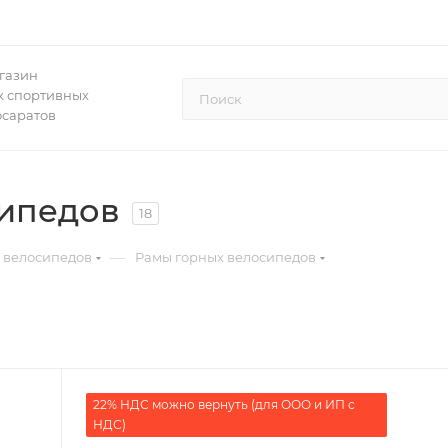
газин
 спортивных
осаратов
ипедов
18
—
 велосипедов
Рамы горных велосипедов
22% НДС можно вернуть (для ООО и ИП с
НДС)