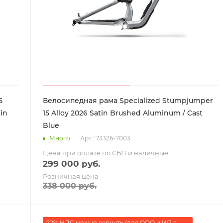
5
Велосипедная рама Specialized Stumpjumper
tin
15 Alloy 2026 Satin Brushed Aluminum / Cast
Blue
Много
Арт.: 73326-7003
Цена при оплате по СБП и наличные
299 000
руб.
Розничная цена
338 000
руб.
22% НДС можно вернуть (для ООО и ИП с