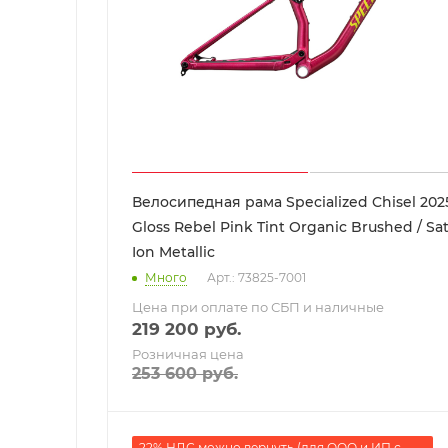
Велосипедная рама Specialized Chisel 202
Gloss Rebel Pink Tint Organic Brushed / Sa
Ion Metallic
Много
Арт.: 73825-7001
Цена при оплате по СБП и наличные
219 200
руб.
Розничная цена
253 600
руб.
22% НДС можно вернуть (для ООО и ИП с