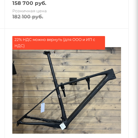
158 700
руб.
Розничная цена
182 100
руб.
22% НДС можно вернуть (для ООО и ИП с
НДС)