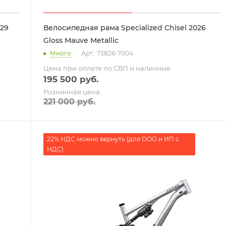
 29
Велосипедная рама Specialized Chisel 2026
Gloss Mauve Metallic
Много
Арт.: 73826-7004
Цена при оплате по СБП и наличные
195 500
руб.
Розничная цена
221 000
руб.
22% НДС можно вернуть (для ООО и ИП с
НДС)