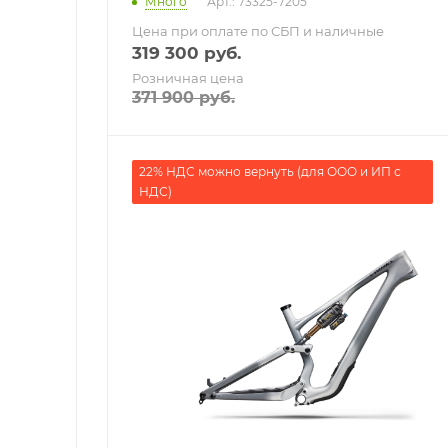
Много
Арт.: 73325-7205
Цена при оплате по СБП и наличные
319 300
руб.
Розничная цена
371 900
руб.
22% НДС можно вернуть (для ООО и ИП с
НДС)