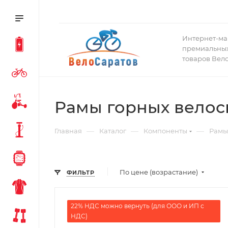
Интернет-ма
премиальных
товаров Вел
Рамы горных велос
—
—
—
Главная
Каталог
Компоненты
Рамы
По цене (возрастание)
ФИЛЬТР
22% НДС можно вернуть (для ООО и ИП с
НДС)