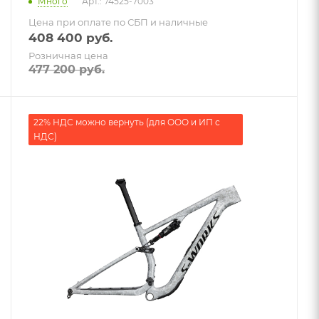
Много
Арт.: 74525-7003
Цена при оплате по СБП и наличные
408 400
руб.
Розничная цена
477 200
руб.
22% НДС можно вернуть (для ООО и ИП с
НДС)