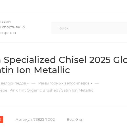
газин
 спортивных
осаратов
pecialized Chisel 2025 Glo
tin Ion Metallic
—
—
 велосипедов
Рамы горных велосипедов
bel Pink Tint Organic Brushed / Satin Ion Metallic
)
Артикул:
73825-7002
Вес:
0 кг.