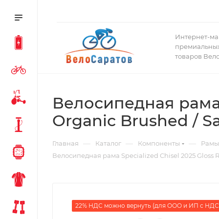
Интернет-ма
премиальных
товаров Вел
Велосипедная рама S
Organic Brushed / Sa
—
—
—
Главная
Каталог
Компоненты
Рамы
Велосипедная рама Specialized Chisel 2025 Gloss Re
22% НДС можно вернуть (для ООО и ИП с НДС