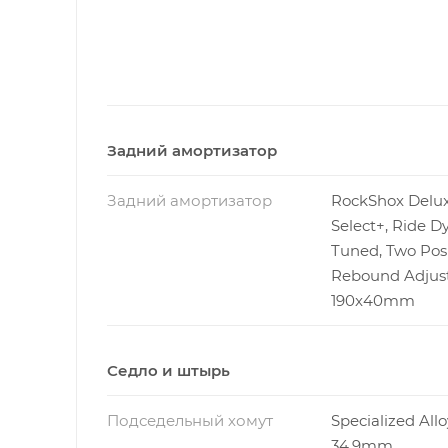
Задний амортизатор
Задний амортизатор
RockShox Delu
Select+, Ride 
Tuned, Two Posi
Rebound Adjust
190x40mm
Седло и штырь
Подседельный хомут
Specialized Allo
34.9mm