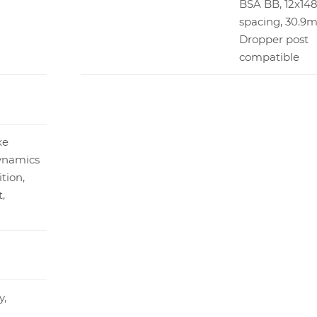
BSA BB, 12x1
spacing, 30.9
Dropper post
compatible
xe
Dynamics
tion,
,
y,