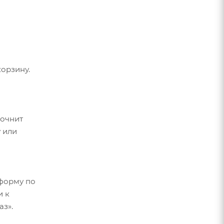
орзину.
точнит
 или
форму по
и к
аз».