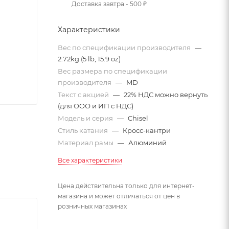
Доставка завтра - 500 ₽
Характеристики
Вес по спецификации производителя
—
2.72kg (5 lb, 15.9 oz)
Вес размера по спецификации
производителя
—
MD
Текст с акцией
—
22% НДС можно вернуть
(для ООО и ИП с НДС)
Модель и серия
—
Chisel
Стиль катания
—
Кросс-кантри
Материал рамы
—
Алюминий
Все характеристики
Цена действительна только для интернет-
магазина и может отличаться от цен в
розничных магазинах