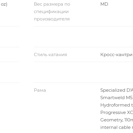
 oz)
Вес размера по
MD
спецификации
производителя
Стиль катания
Кросс-кантри
Рама
Specialized D'A
Smartweld M5 
Hydroformed t
Progressive X
Geometry, 110
internal cable 