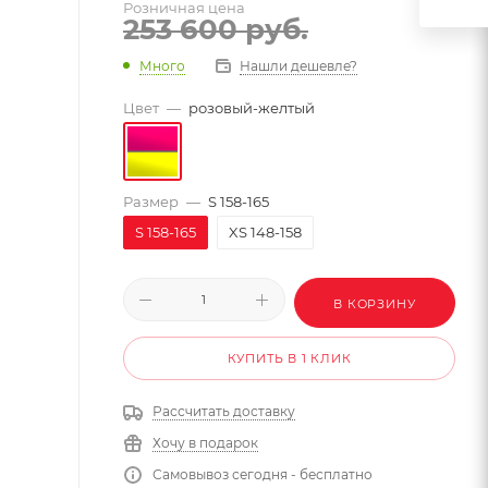
Розничная цена
253 600
руб.
Много
Нашли дешевле?
Цвет
—
розовый-желтый
Размер
—
S 158-165
S 158-165
XS 148-158
В КОРЗИНУ
КУПИТЬ В 1 КЛИК
Рассчитать доставку
Хочу в подарок
Самовывоз сегодня - бесплатно