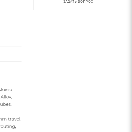
ЗАДАТЬ ВОПРОС
luisio
Alloy,
ubes,
C
mm travel,
routing,