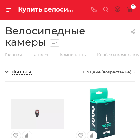
0
Купить велосипедную камеру в Саратове и Энгельсе
Велосипедные
камеры
47
—
—
—
Главная
Каталог
Компоненты
Колёса и комплект
По цене (возрастание)
ФИЛЬТР