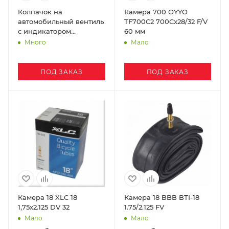
Колпачок на
Камера 700 OYYO
автомобильный вентиль
TF700C2 700Cx28/32 F/V
с индикатором
60 мм
давления Specialized
Много
Мало
ПОД ЗАКАЗ
ПОД ЗАКАЗ
Камера 18 XLC 18
Камера 18 BBB BТI-18
1,75x2.125 DV 32
1.75/2.125 FV
Мало
Мало