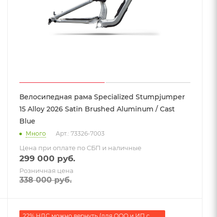
Велосипедная рама Specialized Stumpjumper
15 Alloy 2026 Satin Brushed Aluminum / Cast
Blue
Много
Арт.: 73326-7003
Цена при оплате по СБП и наличные
299 000
руб.
Розничная цена
338 000
руб.
22% НДС можно вернуть (для ООО и ИП с