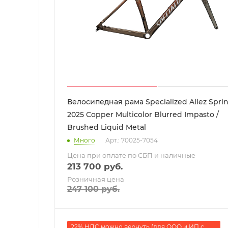
Велосипедная рама Specialized Allez Sprin
2025 Copper Multicolor Blurred Impasto /
Brushed Liquid Metal
Много
Арт.: 70025-7054
Цена при оплате по СБП и наличные
213 700
руб.
Розничная цена
247 100
руб.
22% НДС можно вернуть (для ООО и ИП с