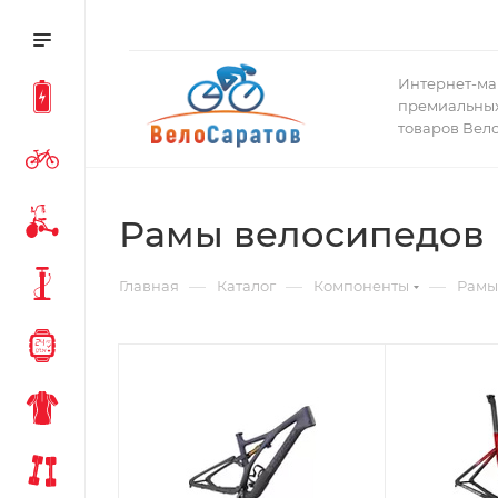
Интернет-ма
премиальных
товаров Вел
Рамы велосипедов
—
—
—
Главная
Каталог
Компоненты
Рамы