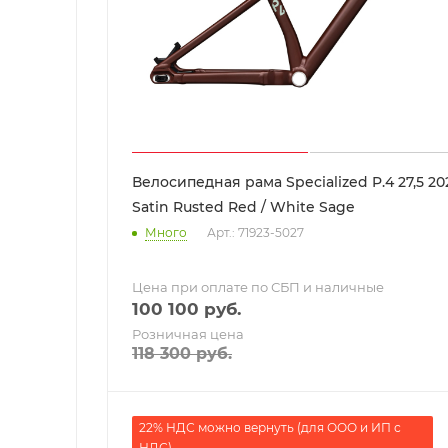
Велосипедная рама Specialized P.4 27,5 20
Satin Rusted Red / White Sage
Много
Арт.: 71923-5027
Цена при оплате по СБП и наличные
100 100
руб.
Розничная цена
118 300
руб.
22% НДС можно вернуть (для ООО и ИП с
НДС)