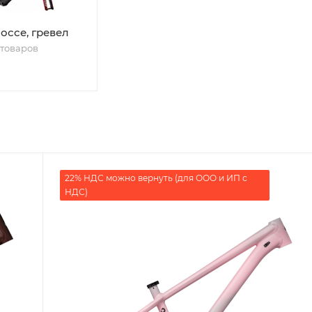
оссе, гревел
 товаров
22% НДС можно вернуть (для ООО и ИП с
НДС)