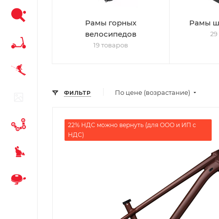
Рамы горных
Рамы ш
велосипедов
29
19 товаров
По цене (возрастание)
ФИЛЬТР
22% НДС можно вернуть (для ООО и ИП с
НДС)