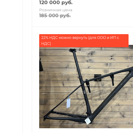
120 000
руб.
Розничная цена
185 000
руб.
22% НДС можно вернуть (для ООО и ИП с
НДС)