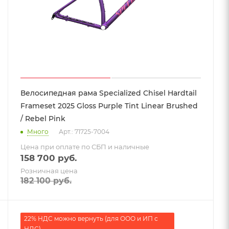
Велосипедная рама Specialized Chisel Hardtail
Frameset 2025 Gloss Purple Tint Linear Brushed
/ Rebel Pink
Много
Арт.: 71725-7004
Цена при оплате по СБП и наличные
158 700
руб.
Розничная цена
182 100
руб.
22% НДС можно вернуть (для ООО и ИП с
НДС)