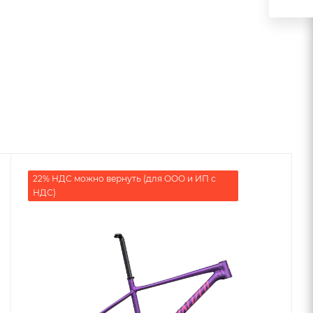
22% НДС можно вернуть (для ООО и ИП с
НДС)