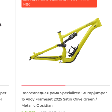
НДС)
mper
Велосипедная рама Specialized Stumpjumper
er
15 Alloy Frameset 2025 Satin Olive Green /
Metallic Obsidian
Много
Арт.: 73325-7205