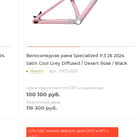
24
Велосипедная рама Specialized P.3 26 2024
Satin Cool Grey Diffused / Desert Rose / Black
Много
Арт.: 71923-6126
Цена при оплате по СБП и наличные
100 100
руб.
Розничная цена
118 300
руб.
22% НДС можно вернуть (для ООО и ИП с
НДС)