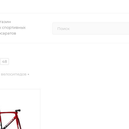
газин
 спортивных
осаратов
48
 велосипедов