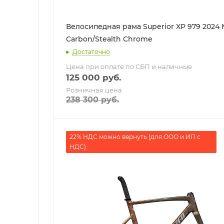
Велосипедная рама Superior XP 979 2024 
Carbon/Stealth Chrome
Достаточно
Цена при оплате по СБП и наличные
125 000
руб.
Розничная цена
238 300
руб.
22% НДС можно вернуть (для ООО и ИП с
НДС)