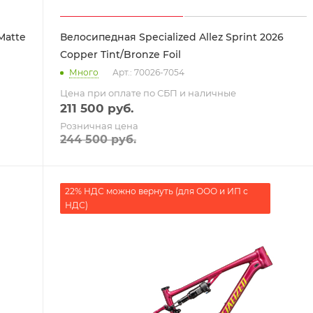
Matte
Велосипедная Specialized Allez Sprint 2026
Copper Tint/Bronze Foil
Много
Арт.: 70026-7054
Цена при оплате по СБП и наличные
211 500
руб.
Розничная цена
244 500
руб.
22% НДС можно вернуть (для ООО и ИП с
НДС)