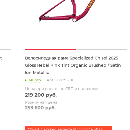
t
Велосипедная рама Specialized Chisel 2025
Gloss Rebel Pink Tint Organic Brushed / Satin
Ion Metallic
Много
Арт.: 73825-7001
Цена при оплате по СБП и наличные
219 200
руб.
Розничная цена
253 600
руб.
22% НДС можно вернуть (для ООО и ИП с