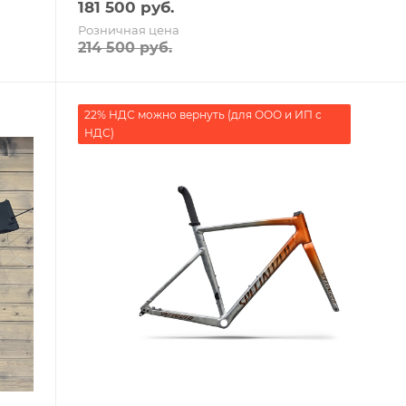
181 500
руб.
Розничная цена
214 500
руб.
22% НДС можно вернуть (для ООО и ИП с
НДС)