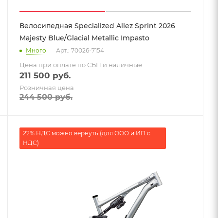
Велосипедная Specialized Allez Sprint 2026
Majesty Blue/Glacial Metallic Impasto
Много
Арт.: 70026-7154
Цена при оплате по СБП и наличные
211 500
руб.
Розничная цена
244 500
руб.
22% НДС можно вернуть (для ООО и ИП с
НДС)