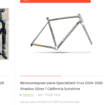
 29
Велосипедная рама Specialized Crux DSW 2026
Shadow Silver / California Sunshine
Много
Арт.: 71426-7454
Цена при оплате по СБП и наличные