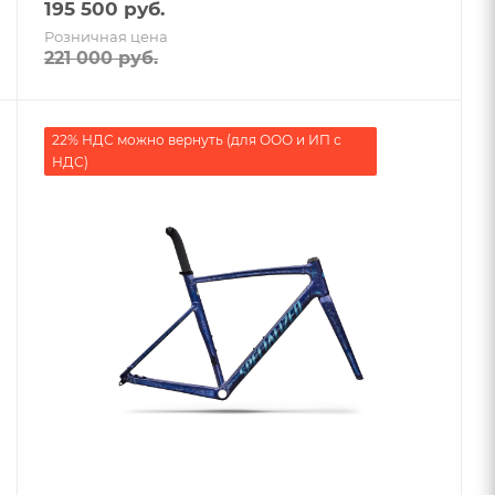
195 500
руб.
Розничная цена
221 000
руб.
22% НДС можно вернуть (для ООО и ИП с
НДС)