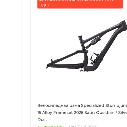
НДС)
Велосипедная рама Specialized Stumpju
15 Alloy Frameset 2025 Satin Obsidian / Silv
Dust
Достаточно
Арт.: 73325-7006