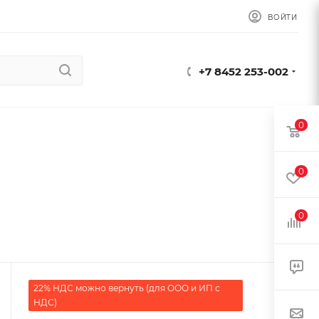
ВОЙТИ
+7 8452 253-002
0
0
0
22% НДС можно вернуть (для ООО и ИП с
НДС)