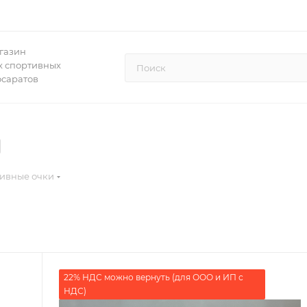
газин
 спортивных
осаратов
ивные очки
22% НДС можно вернуть (для ООО и ИП с
НДС)