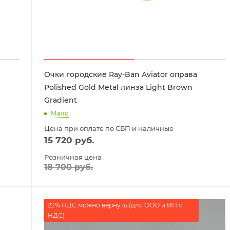
Очки городские Ray-Ban Aviator оправа
Polished Gold Metal линза Light Brown
Gradient
Мало
Цена при оплате по СБП и наличные
15 720
руб.
Розничная цена
18 700
руб.
22% НДС можно вернуть (для ООО и ИП с
НДС)