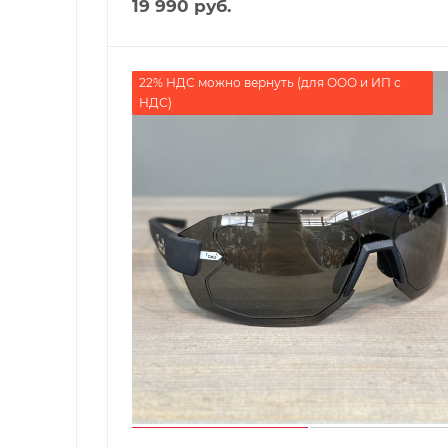
19 990
руб.
22% НДС можно вернуть (для ООО и ИП с
НДС)