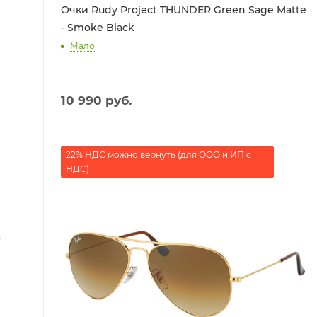
Очки Rudy Project THUNDER Green Sage Matte
- Smoke Black
Мало
10 990
руб.
22% НДС можно вернуть (для ООО и ИП с
НДС)