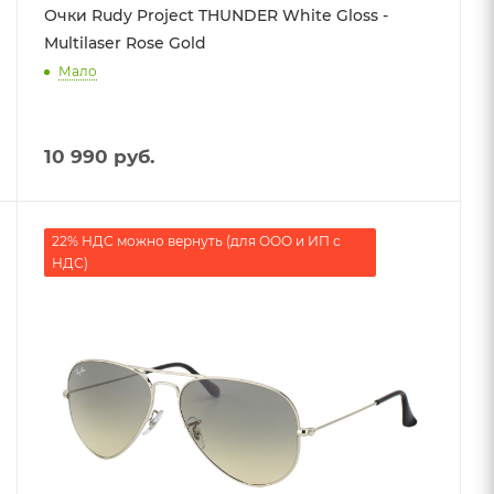
Очки Rudy Project THUNDER White Gloss -
Multilaser Rose Gold
Мало
10 990
руб.
22% НДС можно вернуть (для ООО и ИП с
НДС)