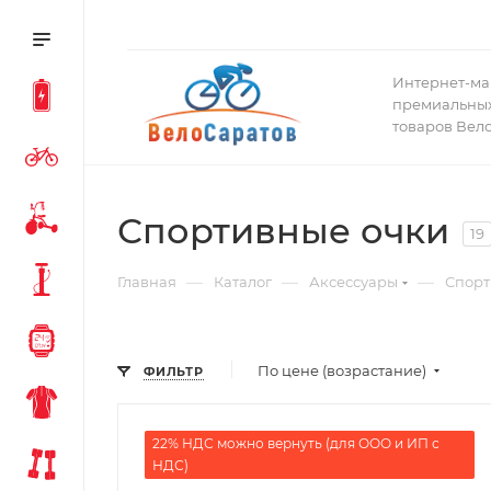
Интернет-ма
премиальных
товаров Вел
Спортивные очки
19
—
—
—
Главная
Каталог
Аксессуары
Спорт
По цене (возрастание)
ФИЛЬТР
22% НДС можно вернуть (для ООО и ИП с
НДС)