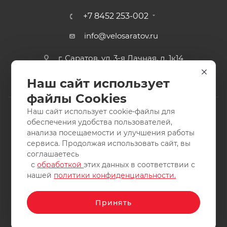
+7 8452 253-002
info@velosaratov.ru
г. Саратов, ул. 3-я Дачная, д. 1к14
Наш сайт использует
файлы Cookies
Наш сайт использует cookie-файлы для
обеспечения удобства пользователей,
анализа посещаемости и улучшения работы
2011-2026 © интернет-магазин спортивных товаров
сервиса. Продолжая использовать сайт, вы
ВелоСаратов. Не является публичной офертой. Все права
соглашаетесь
защищены. Заимствование материалов и фотографий
с
обработкой
этих данных в соответствии с
запрещено.
нашей
политики конфиденциальности.
Принять