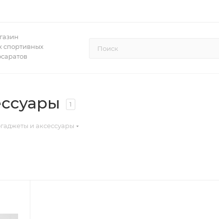
газин
 спортивных
осаратов
ессуары
1
гаджеты и аксессуары