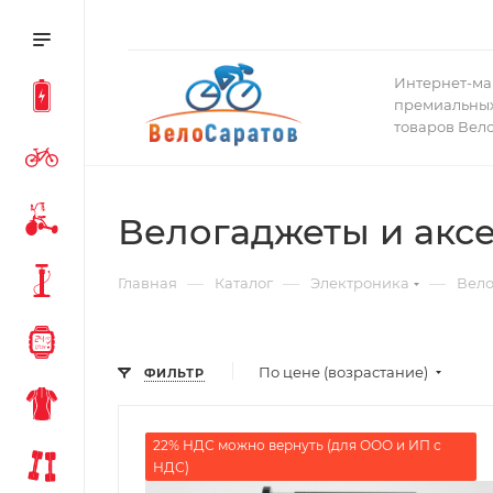
Интернет-ма
премиальных
товаров Вел
Велогаджеты и акс
—
—
—
Главная
Каталог
Электроника
Вело
По цене (возрастание)
ФИЛЬТР
22% НДС можно вернуть (для ООО и ИП с
НДС)