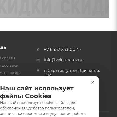
ЩЬ
+7 8452 253-002
я оплаты
info@velosaratov.ru
я доставки
г. Саратов, ул. 3-я Дачная, д.
ия на товар
1к14
-ответ
Наш сайт использует
файлы Cookies
Наш сайт использует cookie-файлы для
обеспечения удобства пользователей,
анализа посещаемости и улучшения работы