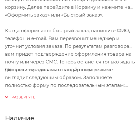
корзину. Далее перейдите в Корзину и нажмите на
«Оформить заказ» или «Быстрый заказ».
Когда оформляете быстрый заказ, напишите ФИО,
телефон и e-mail. Вам перезвонит менеджер и
уточнит условия заказа. По результатам разговора
вам придет подтверждение оформления товара на
почту или через СМС. Теперь останется только ждать
Оформление заказа в стандартном режиме
доставки и радоваться новой покупке.
выглядит следующим образом. Заполняете
полностью форму по последовательным этапам:
адрес, способ доставки, оплаты, данные о себе.
Советуем в комментарии к заказу написать
информацию, которая поможет курьеру вас найти.
Нажмите кнопку «Оформить заказ».
Наличие