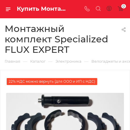
0
Купить Монтажный комплект Specialized FLUX EXPERT за рублей, а со скидкой
Монтажный
комплект Specialized
FLUX EXPERT
—
—
—
Главная
Каталог
Электроника
Велогаджеты и акс
22% НДС можно вернуть (для ООО и ИП с НДС)